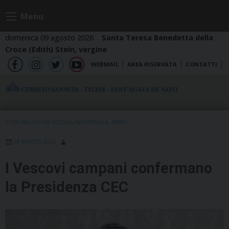
Skip
Menu
to
content
domenica 09 agosto 2026
Santa Teresa Benedetta della
Croce (Edith) Stein, vergine
WEBMAIL
AREA RISERVATA
CONTATTI
fb
ig
tw
yt
COMUNICAZIONI SOCIALI
,
IN EVIDENZA
,
NEWS
28 MARZO 2026
I Vescovi campani confermano
la Presidenza CEC