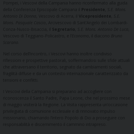
Pompei, i Vescovi della Campania hanno riconfermato alla guida
della Conferenza Episcopale Campana il
Presidente
,
S.E. Mons.
Antonio Di Donna
, Vescovo di Acerra, il
Vicepresidente
,
S.E.
Mons. Pasquale Cascio
, Arcivescovo di Sant’Angelo dei Lombardi-
Conza-Nusco-Bisaccia, il
Segretario
,
S.E. Mons. Antonio De Luca
,
Vescovo di Teggiano-Policastro, e l’
Economo
, il diacono
Bruno
Scarano
.
Nel corso dell’incontro, i Vescovi hanno inoltre condiviso
riflessioni e prospettive pastorali, soffermandosi sulle sfide attuali
che attraversano il territorio, segnato da cambiamenti sociali,
fragilità diffuse e da un contesto internazionale caratterizzato da
tensioni e conflitti.
I Vescovi della Campania si preparano ad accogliere con
riconoscenza il Santo Padre, Papa Leone, che nel prossimo mese
di maggio visiterà la Regione. La Visita rappresenta un’occasione
privilegiata di comunione ecclesiale e di rinnovato impulso
missionario, chiamando l’intero Popolo di Dio a proseguire con
responsabilità e discernimento il cammino intrapreso.