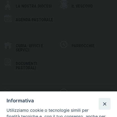
LA NOSTRA DIOCESI
IL VESCOVO
AGENDA PASTORALE
CURIA: UFFICI E
PARROCCHIE
SERVIZI
DOCUMENTI
PASTORALI
PHOTOGALLERY
VIDEOGALLERY
Informativa
Utilizziamo cookie o tecnologie simili per
finalità tecniche e, con il tuo consenso, anche per