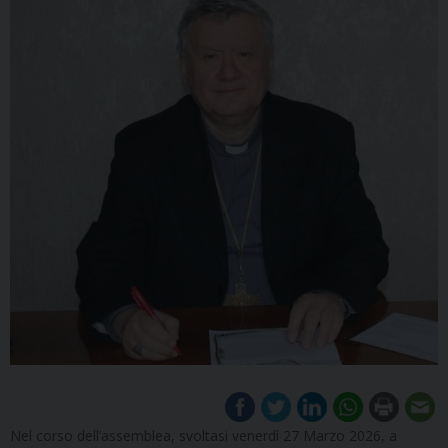
Nel corso dell’assemblea, svoltasi venerdì 27 Marzo 2026, a