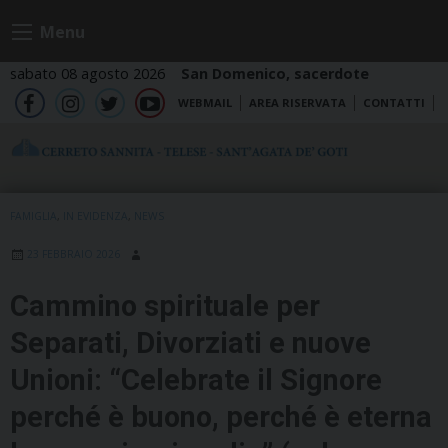
Skip
Menu
to
content
sabato 08 agosto 2026
San Domenico, sacerdote
WEBMAIL
AREA RISERVATA
CONTATTI
fb
ig
tw
yt
FAMIGLIA
,
IN EVIDENZA
,
NEWS
23 FEBBRAIO 2026
Cammino spirituale per
Separati, Divorziati e nuove
Unioni: “Celebrate il Signore
perché è buono, perché è eterna