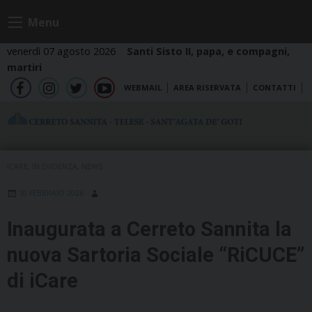
Skip
Menu
to
content
venerdì 07 agosto 2026
Santi Sisto II, papa, e compagni,
martiri
WEBMAIL
AREA RISERVATA
CONTATTI
fb
ig
tw
yt
ICARE
,
IN EVIDENZA
,
NEWS
10 FEBBRAIO 2026
Inaugurata a Cerreto Sannita la
nuova Sartoria Sociale “RiCUCE”
di iCare