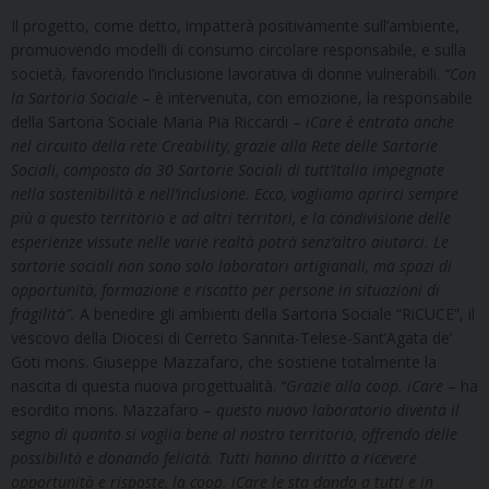
Il progetto, come detto, impatterà positivamente sull’ambiente,
promuovendo modelli di consumo circolare responsabile, e sulla
società, favorendo l’inclusione lavorativa di donne vulnerabili.
“Con
la Sartoria Sociale
– è intervenuta, con emozione, la responsabile
della Sartoria Sociale Maria Pia Riccardi –
iCare è entrata anche
nel circuito della rete Creability, grazie alla Rete delle Sartorie
Sociali, composta da 30 Sartorie Sociali di tutt’Italia
impegnate
nella sostenibilità e nell’inclusione. Ecco, vogliamo aprirci sempre
più a questo territorio e ad altri territori, e la condivisione delle
esperienze vissute nelle varie realtà potrà senz’altro aiutarci. Le
sartorie sociali non sono solo laboratori artigianali, ma spazi di
opportunità, formazione e riscatto per persone in situazioni di
fragilità”.
A benedire gli ambienti della Sartoria Sociale “RiCUCE”, il
vescovo della Diocesi di Cerreto Sannita-Telese-Sant’Agata de’
Goti mons. Giuseppe Mazzafaro, che sostiene totalmente la
nascita di questa nuova progettualità.
“Grazie alla coop. iCare
– ha
esordito mons. Mazzafaro –
questo nuovo laboratorio diventa il
segno di quanto si voglia bene al nostro territorio, offrendo delle
possibilità e donando felicità. Tutti hanno diritto a ricevere
opportunità e risposte, la coop. iCare le sta dando a tutti e in