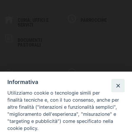
CURIA: UFFICI E
PARROCCHIE
SERVIZI
DOCUMENTI
PASTORALI
PHOTOGALLERY
VIDEOGALLERY
Informativa
Utilizziamo cookie o tecnologie simili per
finalità tecniche e, con il tuo consenso, anche per
altre finalità ("interazioni e funzionalità semplici",
S
EDE VESCOVILE
"miglioramento dell'esperienza", "misurazione" e
Piazza Wojtyla, 1
"targeting e pubblicità") come specificato nella
82032 Cerreto Sannita (BN)
cookie policy.