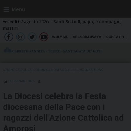
Skip
Menu
to
content
venerdì 07 agosto 2026
Santi Sisto II, papa, e compagni,
martiri
WEBMAIL
AREA RISERVATA
CONTATTI
fb
ig
tw
yt
AZIONE CATTOLICA
,
COMUNICAZIONI SOCIALI
,
IN EVIDENZA
,
NEWS
16 GENNAIO 2026
La Diocesi celebra la Festa
diocesana della Pace con i
ragazzi dell’Azione Cattolica ad
Amorosi