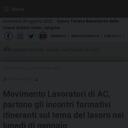
Skip
Menu
to
content
domenica 09 agosto 2026
Santa Teresa Benedetta della
Croce (Edith) Stein, vergine
WEBMAIL
AREA RISERVATA
CONTATTI
fb
ig
tw
yt
AZIONE CATTOLICA
,
IN EVIDENZA
,
NEWS
9 GENNAIO 2026
Movimento Lavoratori di AC,
partono gli incontri formativi
itineranti sul tema del lavoro nei
lunedì di gennaio