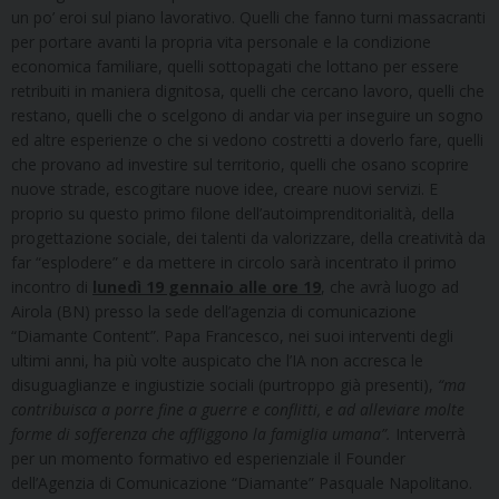
un po’ eroi sul piano lavorativo. Quelli che fanno turni massacranti
per portare avanti la propria vita personale e la condizione
economica familiare, quelli sottopagati che lottano per essere
retribuiti in maniera dignitosa, quelli che cercano lavoro, quelli che
restano, quelli che o scelgono di andar via per inseguire un sogno
ed altre esperienze o che si vedono costretti a doverlo fare, quelli
che provano ad investire sul territorio, quelli che osano scoprire
nuove strade, escogitare nuove idee, creare nuovi servizi. E
proprio su questo primo filone dell’autoimprenditorialità, della
progettazione sociale, dei talenti da valorizzare, della creatività da
far “esplodere” e da mettere in circolo sarà incentrato il primo
incontro di
lunedì 19 gennaio alle ore 19
, che avrà luogo ad
Airola (BN) presso la sede dell’agenzia di comunicazione
“Diamante Content”. Papa Francesco, nei suoi interventi degli
ultimi anni, ha più volte auspicato che l’IA non accresca le
disuguaglianze e ingiustizie sociali (purtroppo già presenti),
“ma
contribuisca a porre fine a guerre e conflitti, e ad alleviare molte
forme di sofferenza che affliggono la famiglia umana”.
Interverrà
per un momento formativo ed esperienziale il Founder
dell’Agenzia di Comunicazione “Diamante” Pasquale Napolitano.