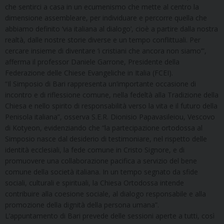
che sentirci a casa in un ecumenismo che mette al centro la
dimensione assembleare, per individuare e percorre quella che
abbiamo definito ‘via italiana al dialogo’, cioè a partire dalla nostra
realtà, dalle nostre storie diverse e un tempo conflittuali. Per
cercare insieme di diventare ‘i cristiani che ancora non siamo’”,
afferma il professor Daniele Garrone, Presidente della
Federazione delle Chiese Evangeliche in Italia (FCEI).
“Il Simposio di Bari rappresenta un’importante occasione di
incontro e di riflessione comune, nella fedeltà alla Tradizione della
Chiesa e nello spirito di responsabilità verso la vita e il futuro della
Penisola italiana”, osserva S.E.R. Dionisio Papavasileiou, Vescovo
di Kotyeon, evidenziando che “la partecipazione ortodossa al
Simposio nasce dal desiderio di testimoniare, nel rispetto delle
identità ecclesiali, la fede comune in Cristo Signore, e di
promuovere una collaborazione pacifica a servizio del bene
comune della società italiana. In un tempo segnato da sfide
sociali, culturali e spirituali, la Chiesa Ortodossa intende
contribuire alla coesione sociale, al dialogo responsabile e alla
promozione della dignità della persona umana”.
L’appuntamento di Bari prevede delle sessioni aperte a tutti, così