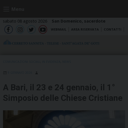
Skip
Menu
to
content
sabato 08 agosto 2026
San Domenico, sacerdote
WEBMAIL
AREA RISERVATA
CONTATTI
fb
ig
tw
yt
COMUNICAZIONI SOCIALI
,
IN EVIDENZA
,
NEWS
9 GENNAIO 2026
A Bari, il 23 e 24 gennaio, il 1°
Simposio delle Chiese Cristiane