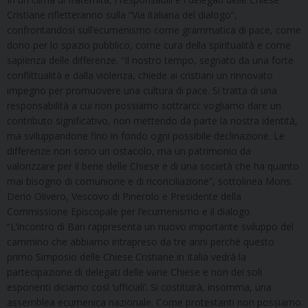
Cristiane rifletteranno sulla “Via italiana del dialogo”,
confrontandosi sull’ecumenismo come grammatica di pace, come
dono per lo spazio pubblico, come cura della spiritualità e come
sapienza delle differenze. “Il nostro tempo, segnato da una forte
conflittualità e dalla violenza, chiede ai cristiani un rinnovato
impegno per promuovere una cultura di pace. Si tratta di una
responsabilità a cui non possiamo sottrarci: vogliamo dare un
contributo significativo, non mettendo da parte la nostra identità,
ma sviluppandone fino in fondo ogni possibile declinazione. Le
differenze non sono un ostacolo, ma un patrimonio da
valorizzare per il bene delle Chiese e di una società che ha quanto
mai bisogno di comunione e di riconciliazione”, sottolinea Mons.
Derio Olivero, Vescovo di Pinerolo e Presidente della
Commissione Episcopale per l’ecumenismo e il dialogo.
“L’incontro di Bari rappresenta un nuovo importante sviluppo del
cammino che abbiamo intrapreso da tre anni perché questo
primo Simposio delle Chiese Cristiane in Italia vedrà la
partecipazione di delegati delle varie Chiese e non dei soli
esponenti diciamo così ‘ufficiali’. Si costituirà, insomma, una
assemblea ecumenica nazionale. Come protestanti non possiamo