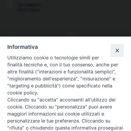
DOCUMENTI
PASTORALI
PHOTOGALLERY
VIDEOGALLERY
Informativa
Utilizziamo cookie o tecnologie simili per
finalità tecniche e, con il tuo consenso, anche per
altre finalità ("interazioni e funzionalità semplici",
S
EDE VESCOVILE
"miglioramento dell'esperienza", "misurazione" e
Piazza Wojtyla, 1
"targeting e pubblicità") come specificato nella
82032 Cerreto Sannita (BN)
cookie policy.
Cliccando su "accetta" acconsenti all'utilizzo dei
Telefax: (+39) 0824 861115
cookie. Cliccando su "personalizza" puoi avere
Email: info@diocesicerreto.it
maggiori informazioni sui cookie utilizzati e
personalizzare le tue preferenze. Cliccando su
"rifiuta" o chiudendo questa informativa proseguirai