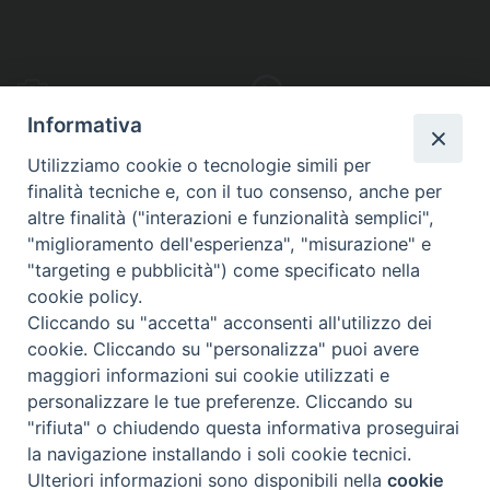
PHOTOGALLERY
VIDEOGALLERY
Informativa
Utilizziamo cookie o tecnologie simili per
finalità tecniche e, con il tuo consenso, anche per
altre finalità ("interazioni e funzionalità semplici",
S
EDE VESCOVILE
"miglioramento dell'esperienza", "misurazione" e
Piazza Wojtyla, 1
"targeting e pubblicità") come specificato nella
82032 Cerreto Sannita (BN)
cookie policy.
Cliccando su "accetta" acconsenti all'utilizzo dei
Telefax: (+39) 0824 861115
cookie. Cliccando su "personalizza" puoi avere
Email: info@diocesicerreto.it
maggiori informazioni sui cookie utilizzati e
personalizzare le tue preferenze. Cliccando su
"rifiuta" o chiudendo questa informativa proseguirai
la navigazione installando i soli cookie tecnici.
Copyright 2018 - Diocesi di Cerreto Sannita - Telese - Sant’Agata de’ Goti
Ulteriori informazioni sono disponibili nella
cookie
Preferenze Cookie