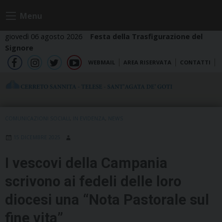
Skip
Menu
to
content
giovedì 06 agosto 2026
Festa della Trasfigurazione del
Signore
WEBMAIL
AREA RISERVATA
CONTATTI
fb
ig
tw
yt
COMUNICAZIONI SOCIALI
,
IN EVIDENZA
,
NEWS
15 DICEMBRE 2025
I vescovi della Campania
scrivono ai fedeli delle loro
diocesi una “Nota Pastorale sul
fine vita”