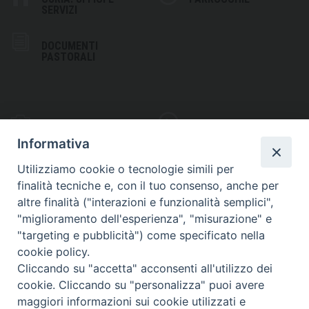
SERVIZI
DOCUMENTI
PASTORALI
PHOTOGALLERY
VIDEOGALLERY
Informativa
Utilizziamo cookie o tecnologie simili per
finalità tecniche e, con il tuo consenso, anche per
altre finalità ("interazioni e funzionalità semplici",
S
EDE VESCOVILE
"miglioramento dell'esperienza", "misurazione" e
Piazza Wojtyla, 1
"targeting e pubblicità") come specificato nella
82032 Cerreto Sannita (BN)
cookie policy.
Cliccando su "accetta" acconsenti all'utilizzo dei
Telefax: (+39) 0824 861115
cookie. Cliccando su "personalizza" puoi avere
Email: info@diocesicerreto.it
maggiori informazioni sui cookie utilizzati e