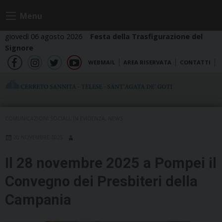
Skip
Menu
to
content
giovedì 06 agosto 2026
Festa della Trasfigurazione del
Signore
WEBMAIL
AREA RISERVATA
CONTATTI
fb
ig
tw
yt
COMUNICAZIONI SOCIALI
,
IN EVIDENZA
,
NEWS
20 NOVEMBRE 2025
Il 28 novembre 2025 a Pompei il
Convegno dei Presbiteri della
Campania