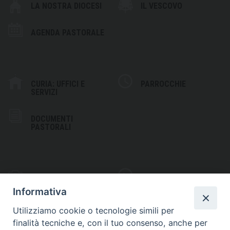
LA NOSTRA DIOCESI
IL VESCOVO
AGENDA PASTORALE
CURIA: UFFICI E
PARROCCHIE
SERVIZI
DOCUMENTI
PASTORALI
PHOTOGALLERY
VIDEOGALLERY
Informativa
Utilizziamo cookie o tecnologie simili per
finalità tecniche e, con il tuo consenso, anche per