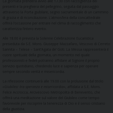
La giornata prenderà avvio alle 17.30 con l’accoglienza dei
presenti e la preghiera del pellegrino, seguita dal passaggio
attraverso la Porta giubilare, segno sacramentale di un cammino
di grazia e di riconciliazione. L’atmosfera della concattedrale
offrirà l’occasione per entrare nel clima di raccoglimento che
caratterizza l’intero evento.
Alle 18.00 è prevista la Solenne Celebrazione Eucaristica
presieduta da S.E. Mons. Giuseppe Mazzafaro, Vescovo di Cerreto
Sannita – Telese – Sant’Agata de’ Goti. La Messa rappresenterà il
cuore spirituale della giornata, un momento nel quale
professionisti e fedeli potranno affidare al Signore il proprio
servizio quotidiano, chiedendo luce e sapienza per operare
sempre secondo verità e misericordia.
La riflessione continuerà alle 19.00 con la prolusione dal titolo
«Giubileo: tra speranza e misericordia»
, affidata a S.E. Mons.
Felice Accrocca, Arcivescovo Metropolita di Benevento, che
offrirà una meditazione sul valore del Giubileo come tempo
favorevole per riscoprire la tenerezza di Dio e il senso cristiano
della giustizia.