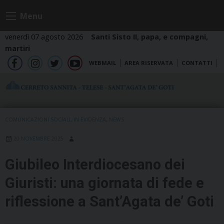
Skip
Menu
to
content
venerdì 07 agosto 2026
Santi Sisto II, papa, e compagni,
martiri
WEBMAIL
AREA RISERVATA
CONTATTI
fb
ig
tw
yt
COMUNICAZIONI SOCIALI
,
IN EVIDENZA
,
NEWS
20 NOVEMBRE 2025
Giubileo Interdiocesano dei
Giuristi: una giornata di fede e
riflessione a Sant’Agata de’ Goti