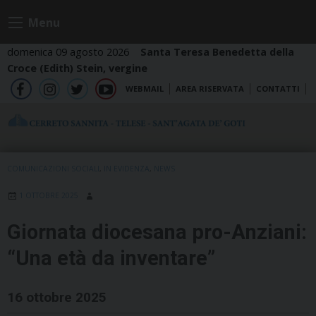
Skip
Menu
to
content
domenica 09 agosto 2026
Santa Teresa Benedetta della
Croce (Edith) Stein, vergine
WEBMAIL
AREA RISERVATA
CONTATTI
fb
ig
tw
yt
COMUNICAZIONI SOCIALI
,
IN EVIDENZA
,
NEWS
1 OTTOBRE 2025
Giornata diocesana pro-Anziani:
“Una età da inventare”
16 ottobre 2025