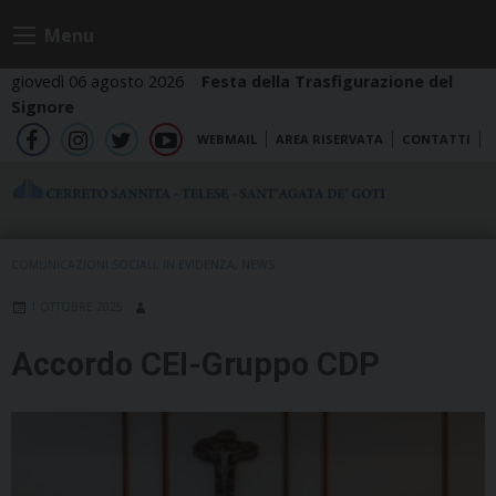
Skip
Menu
to
content
giovedì 06 agosto 2026
Festa della Trasfigurazione del
Signore
WEBMAIL
AREA RISERVATA
CONTATTI
fb
ig
tw
yt
COMUNICAZIONI SOCIALI
,
IN EVIDENZA
,
NEWS
1 OTTOBRE 2025
Accordo CEI-Gruppo CDP