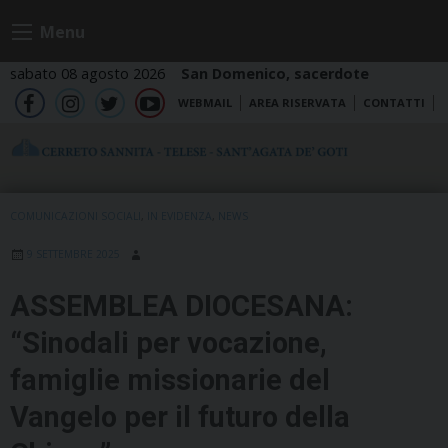
Skip
Menu
to
content
sabato 08 agosto 2026
San Domenico, sacerdote
WEBMAIL
AREA RISERVATA
CONTATTI
fb
ig
tw
yt
COMUNICAZIONI SOCIALI
,
IN EVIDENZA
,
NEWS
9 SETTEMBRE 2025
ASSEMBLEA DIOCESANA:
“Sinodali per vocazione,
famiglie missionarie del
Vangelo per il futuro della