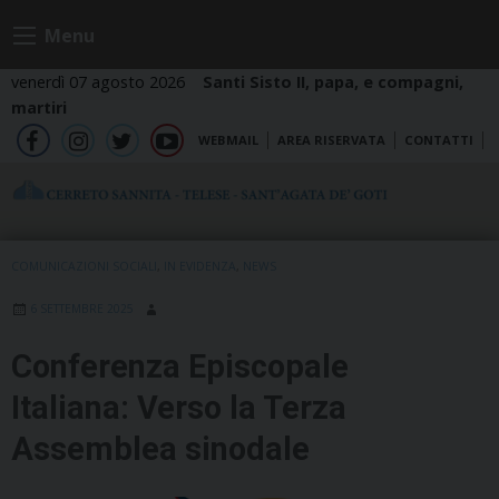
Skip
Menu
to
content
venerdì 07 agosto 2026
Santi Sisto II, papa, e compagni,
martiri
WEBMAIL
AREA RISERVATA
CONTATTI
fb
ig
tw
yt
COMUNICAZIONI SOCIALI
,
IN EVIDENZA
,
NEWS
6 SETTEMBRE 2025
Conferenza Episcopale
Italiana: Verso la Terza
Assemblea sinodale