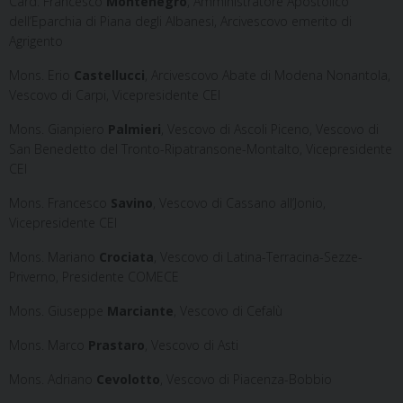
Card. Francesco
Montenegro
, Amministratore Apostolico
dell’Eparchia di Piana degli Albanesi, Arcivescovo emerito di
Agrigento
Mons. Erio
Castellucci
, Arcivescovo Abate di Modena Nonantola,
Vescovo di Carpi, Vicepresidente CEI
Mons. Gianpiero
Palmieri
, Vescovo di Ascoli Piceno, Vescovo di
San Benedetto del Tronto-Ripatransone-Montalto, Vicepresidente
CEI
Mons. Francesco
Savino
, Vescovo di Cassano all’Jonio,
Vicepresidente CEI
Mons. Mariano
Crociata
, Vescovo di Latina-Terracina-Sezze-
Priverno, Presidente COMECE
Mons. Giuseppe
Marciante
, Vescovo di Cefalù
Mons. Marco
Prastaro
, Vescovo di Asti
Mons. Adriano
Cevolotto
, Vescovo di Piacenza-Bobbio