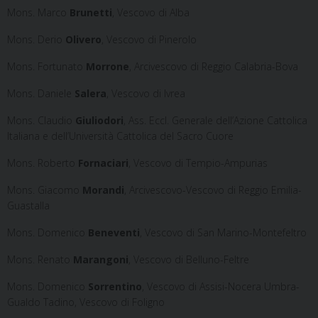
Mons. Marco
Brunetti
, Vescovo di Alba
Mons. Derio
Olivero
, Vescovo di Pinerolo
Mons. Fortunato
Morrone
, Arcivescovo di Reggio Calabria-Bova
Mons. Daniele
Salera
, Vescovo di Ivrea
Mons. Claudio
Giuliodori
, Ass. Eccl. Generale dell’Azione Cattolica
Italiana e dell’Università Cattolica del Sacro Cuore
Mons. Roberto
Fornaciari
, Vescovo di Tempio-Ampurias
Mons. Giacomo
Morandi
, Arcivescovo-Vescovo di Reggio Emilia-
Guastalla
Mons. Domenico
Beneventi
, Vescovo di San Marino-Montefeltro
Mons. Renato
Marangoni
, Vescovo di Belluno-Feltre
Mons. Domenico
Sorrentino
, Vescovo di Assisi-Nocera Umbra-
Gualdo Tadino, Vescovo di Foligno