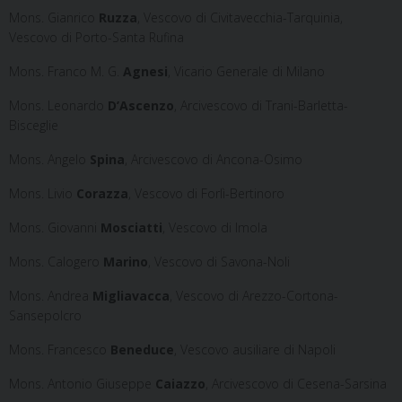
Mons. Gianrico
Ruzza
, Vescovo di Civitavecchia-Tarquinia,
Vescovo di Porto-Santa Rufina
Mons. Franco M. G.
Agnesi
, Vicario Generale di Milano
Mons. Leonardo
D’Ascenzo
, Arcivescovo di Trani-Barletta-
Bisceglie
Mons. Angelo
Spina
, Arcivescovo di Ancona-Osimo
Mons. Livio
Corazza
, Vescovo di Forlì-Bertinoro
Mons. Giovanni
Mosciatti
, Vescovo di Imola
Mons. Calogero
Marino
, Vescovo di Savona-Noli
Mons. Andrea
Migliavacca
, Vescovo di Arezzo-Cortona-
Sansepolcro
Mons. Francesco
Beneduce
, Vescovo ausiliare di Napoli
Mons. Antonio Giuseppe
Caiazzo
, Arcivescovo di Cesena-Sarsina