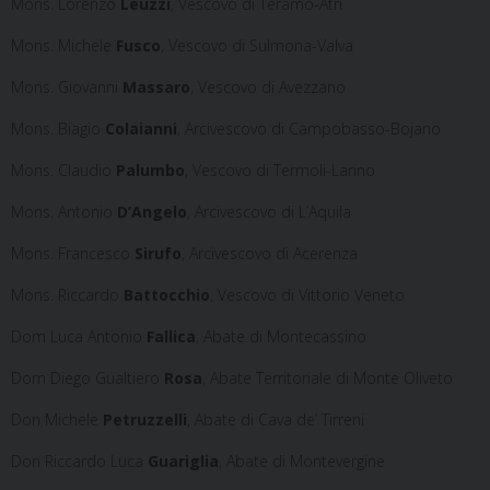
Mons. Lorenzo
Leuzzi
, Vescovo di Teramo-Atri
Mons. Michele
Fusco
, Vescovo di Sulmona-Valva
Mons. Giovanni
Massaro
, Vescovo di Avezzano
Mons. Biagio
Colaianni
, Arcivescovo di Campobasso-Bojano
Mons. Claudio
Palumbo
, Vescovo di Termoli-Larino
Mons. Antonio
D’Angelo
, Arcivescovo di L’Aquila
Mons. Francesco
Sirufo
, Arcivescovo di Acerenza
Mons. Riccardo
Battocchio
, Vescovo di Vittorio Veneto
Dom Luca Antonio
Fallica
, Abate di Montecassino
Dom Diego Gualtiero
Rosa
, Abate Territoriale di Monte Oliveto
Don Michele
Petruzzelli
, Abate di Cava de’ Tirreni
Don Riccardo Luca
Guariglia
, Abate di Montevergine