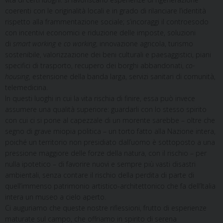
coerenti con le originalità locali e in grado di rilanciare l’identità
rispetto alla frammentazione sociale; s’incoraggi il controesodo
con incentivi economici e riduzione delle imposte, soluzioni
di
smart working
e
co working
, innovazione agricola, turismo
sostenibile, valorizzazione dei beni culturali e paesaggistici, piani
specifici di trasporto, recupero dei borghi abbandonati,
co-
housing
, estensione della banda larga, servizi sanitari di comunità,
telemedicina.
In questi luoghi in cui la vita rischia di finire, essa può invece
assumere una qualità superiore: guardarli con lo stesso spirito
con cui ci si pone al capezzale di un morente sarebbe – oltre che
segno di grave miopia politica – un torto fatto alla Nazione intera,
poiché un territorio non presidiato dall’uomo è sottoposto a una
pressione maggiore delle forze della natura, con il rischio – per
nulla ipotetico – di favorire nuovi e sempre più vasti disastri
ambientali, senza contare il rischio della perdita di parte di
quell’immenso patrimonio artistico-architettonico che fa dell’Italia
intera un museo a cielo aperto.
Ci auguriamo che queste nostre riflessioni, frutto di esperienze
maturate sul campo, che offriamo in spirito di serena