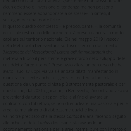
deboli condizioni di attrattività. Queste aree non possono porsi
alcun obiettivo di inversione di tendenza ma non possono
nemmeno essere abbandonate a sé stesse». In sintesi, il
sostegno per una morte felice.
In questo quadro complesso – e preoccupante! –, la comunità
ecclesiale resta una delle poche realtà presenti ancora in modo
capillare sul territorio nazionale. Già nel maggio 2019 i vescovi
della Metropolia beneventana sottoscrissero un documento
(
Mezzanotte del Mezzogiorno? Lettera agli Amministratori
) che
metteva a fuoco il persistente e grave ritardo nello sviluppo delle
cosiddette “aree interne”. Prese avvio allora un percorso che ha
avuto i suoi sviluppi. Via via s’è andata difatti manifestando in
maniera crescente anche l’esigenza di mettere a fuoco la
questione da un punto di vista più strettamente pastorale: è per
questo che, dal 2021 ogni anno, a Benevento, s’incontrano vescovi
provenienti da tutte le regioni d’Italia al fine di avviare un
confronto con l’obiettivo, se non di enucleare una pastorale per le
aree interne, almeno di abbozzarne qualche linea.
Va inoltre precisato che la stessa
Caritas
italiana, facendo seguito
alle richieste delle
Caritas
diocesane, sta avviando un
coordinamento nazionale per le aree interne, pure con l’intento di