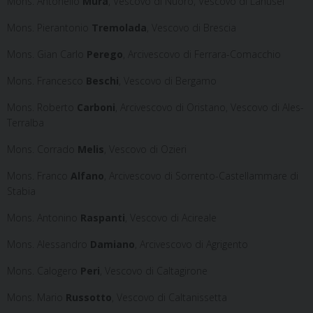
Mons. Antonello
Mura
, Vescovo di Nuoro, Vescovo di Lanusei
Mons. Pierantonio
Tremolada
, Vescovo di Brescia
Mons. Gian Carlo
Perego
, Arcivescovo di Ferrara-Comacchio
Mons. Francesco
Beschi
, Vescovo di Bergamo
Mons. Roberto
Carboni
, Arcivescovo di Oristano, Vescovo di Ales-
Terralba
Mons. Corrado
Melis
, Vescovo di Ozieri
Mons. Franco
Alfano
, Arcivescovo di Sorrento-Castellammare di
Stabia
Mons. Antonino
Raspanti
, Vescovo di Acireale
Mons. Alessandro
Damiano
, Arcivescovo di Agrigento
Mons. Calogero
Peri
, Vescovo di Caltagirone
Mons. Mario
Russotto
, Vescovo di Caltanissetta