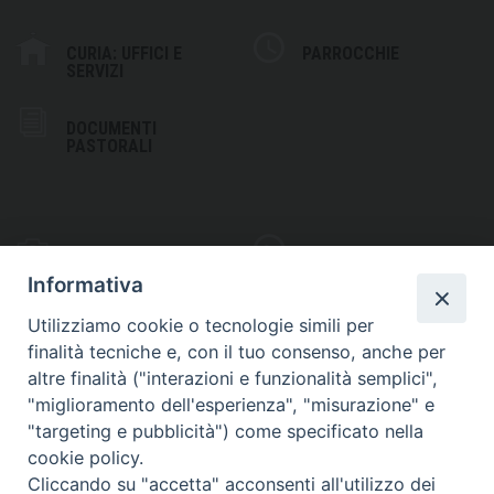
CURIA: UFFICI E
PARROCCHIE
SERVIZI
DOCUMENTI
PASTORALI
PHOTOGALLERY
VIDEOGALLERY
Informativa
Utilizziamo cookie o tecnologie simili per
finalità tecniche e, con il tuo consenso, anche per
altre finalità ("interazioni e funzionalità semplici",
S
EDE VESCOVILE
"miglioramento dell'esperienza", "misurazione" e
Piazza Wojtyla, 1
"targeting e pubblicità") come specificato nella
82032 Cerreto Sannita (BN)
cookie policy.
Cliccando su "accetta" acconsenti all'utilizzo dei
Telefax: (+39) 0824 861115