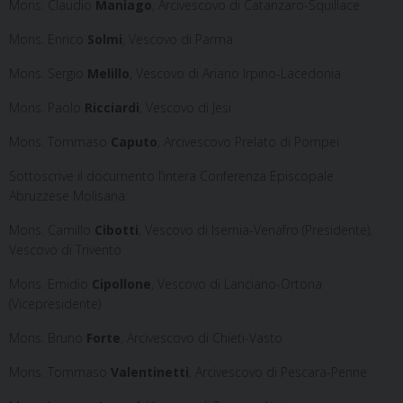
Mons. Claudio
Maniago
, Arcivescovo di Catanzaro-Squillace
Mons. Enrico
Solmi
, Vescovo di Parma
Mons. Sergio
Melillo
, Vescovo di Ariano Irpino-Lacedonia
Mons. Paolo
Ricciardi
, Vescovo di Jesi
Mons. Tommaso
Caputo
, Arcivescovo Prelato di Pompei
Sottoscrive il documento l’intera Conferenza Episcopale
Abruzzese Molisana:
Mons. Camillo
Cibotti
, Vescovo di Isernia-Venafro (Presidente),
Vescovo di Trivento
Mons. Emidio
Cipollone
, Vescovo di Lanciano-Ortona
(Vicepresidente)
Mons. Bruno
Forte
, Arcivescovo di Chieti-Vasto
Mons. Tommaso
Valentinetti
, Arcivescovo di Pescara-Penne