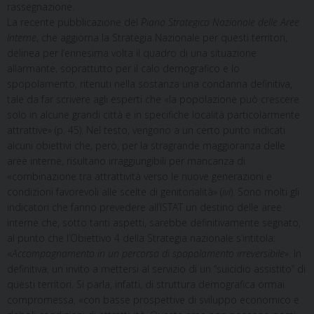
rassegnazione.
La recente pubblicazione del
Piano Strategico Nazionale delle Aree
Interne
, che aggiorna la Strategia Nazionale per questi territori,
delinea per l’ennesima volta il quadro di una situazione
allarmante, soprattutto per il calo demografico e lo
spopolamento, ritenuti nella sostanza una condanna definitiva,
tale da far scrivere agli esperti che «la popolazione può crescere
solo in alcune grandi città e in specifiche località particolarmente
attrattive» (p. 45). Nel testo, vengono a un certo punto indicati
alcuni obiettivi che, però, per la stragrande maggioranza delle
aree interne, risultano irraggiungibili per mancanza di
«combinazione tra attrattività verso le nuove generazioni e
condizioni favorevoli alle scelte di genitorialità» (
ivi
). Sono molti gli
indicatori che fanno prevedere all’ISTAT un destino delle aree
interne che, sotto tanti aspetti, sarebbe definitivamente segnato,
al punto che l’Obiettivo 4 della Strategia nazionale s’intitola:
«
Accompagnamento in un percorso di spopolamento irreversibile
». In
definitiva, un invito a mettersi al servizio di un “suicidio assistito” di
questi territori. Si parla, infatti, di struttura demografica ormai
compromessa, «con basse prospettive di sviluppo economico e