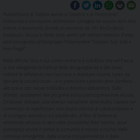
Pubblichiamo la “Lettera aperta al Governo e al Parlamento”,
sottoscritta a conclusione dell’annuale convegno dei Vescovi delle Aree
interne. Il documento, firmato al momento da 141 tra Cardinali,
Arcivescovi, Vescovi e Abati, resta aperto per ulteriori adesioni. Il testo
sarà consegnato all’Intergruppo Parlamentare “Sviluppo Sud, Isole e
Aree Fragili”.
Nella difficile fase in cui siamo immersi è indubbio che nel Paese
si stia allargando la forbice delle disuguaglianze e dei divari,
mentre le differenze non riescono a diventare risorse, tanto da
lasciare le società locali – e in particolare i piccoli centri periferici –
alle prese con nuove solitudini e dolorosi abbandoni. Sullo
sfondo, assistiamo alla più grave eclissi partecipativa mai vissuta.
S’impone, dunque, una diversa narrazione della realtà, capace nel
contempo di manifestare una chiara volontà di collaborazione e
di sostegno autentico ed equilibrato, al fine di favorire le
resistenze virtuose in atto nelle cosiddette Aree Interne, dove
purtroppo anche il senso di comunità è messo a rischio dalle
continue emergenze, dalla scarsa consapevolezza e dalla