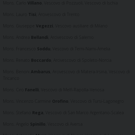
Mons. Carlo
Villano
, Vescovo di Pozzuoli, Vescovo di Ischia
Mons. Lauro
Tisi
, Arcivescovo di Trento
Mons. Giuseppe
Vegezzi
, Vescovo ausiliare di Milano
Mons. Andrea
Bellandi
, Arcivescovo di Salerno
Mons. Francesco
Soddu
, Vescovo di Terni-Narni-Amelia
Mons. Renato
Boccardo
, Arcivescovo di Spoleto-Norcia
Mons. Benoni
Ambarus
, Arcivescovo di Matera-Irsina, Vescovo di
Tricarico
Mons. Ciro
Fanelli
, Vescovo di Melfi-Rapolla-Venosa
Mons. Vincenzo Carmine
Orofino
, Vescovo di Tursi-Lagonegro
Mons. Stefano
Rega
, Vescovo di San Marco Argentano-Scalea
Mons. Angelo
Spinillo
, Vescovo di Aversa