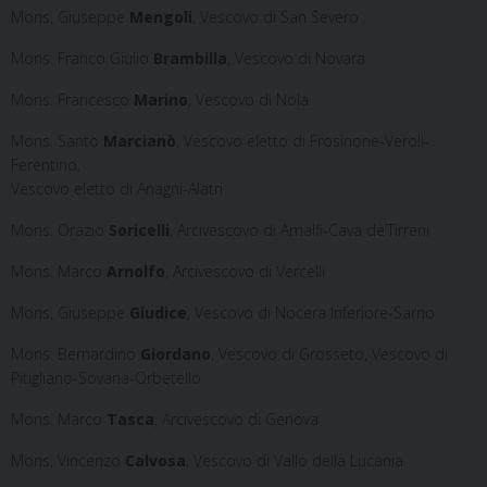
Mons. Giuseppe
Mengoli
, Vescovo di San Severo
Mons. Franco Giulio
Brambilla
, Vescovo di Novara
Mons. Francesco
Marino
, Vescovo di Nola
Mons. Santo
Marcianò
, Vescovo eletto di Frosinone-Veroli-
Ferentino,
Vescovo eletto di Anagni-Alatri
Mons. Orazio
Soricelli
, Arcivescovo di Amalfi-Cava de’Tirreni
Mons. Marco
Arnolfo
, Arcivescovo di Vercelli
Mons. Giuseppe
Giudice
, Vescovo di Nocera Inferiore-Sarno
Mons. Bernardino
Giordano
, Vescovo di Grosseto, Vescovo di
Pitigliano-Sovana-Orbetello
Mons. Marco
Tasca
, Arcivescovo di Genova
Mons. Vincenzo
Calvosa
, Vescovo di Vallo della Lucania