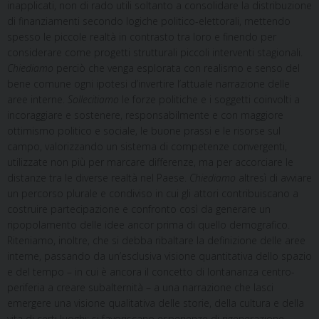
inapplicati, non di rado utili soltanto a consolidare la distribuzione
di finanziamenti secondo logiche politico-elettorali, mettendo
spesso le piccole realtà in contrasto tra loro e finendo per
considerare come progetti strutturali piccoli interventi stagionali.
Chiediamo
perciò che venga esplorata con realismo e senso del
bene comune ogni ipotesi d’invertire l’attuale narrazione delle
aree interne.
Sollecitiamo
le forze politiche e i soggetti coinvolti a
incoraggiare e sostenere, responsabilmente e con maggiore
ottimismo politico e sociale, le buone prassi e le risorse sul
campo, valorizzando un sistema di competenze convergenti,
utilizzate non più per marcare differenze, ma per accorciare le
distanze tra le diverse realtà nel Paese.
Chiediamo
altresì di avviare
un percorso plurale e condiviso in cui gli attori contribuiscano a
costruire partecipazione e confronto così da generare un
ripopolamento delle idee ancor prima di quello demografico.
Riteniamo, inoltre, che si debba ribaltare la definizione delle aree
interne, passando da un’esclusiva visione quantitativa dello spazio
e del tempo – in cui è ancora il concetto di lontananza centro-
periferia a creare subalternità – a una narrazione che lasci
emergere una visione qualitativa delle storie, della cultura e della
vita di certi luoghi: si favoriscano esperienze di rigenerazione