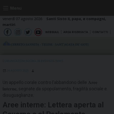
Skip
Menu
to
content
venerdì 07 agosto 2026
Santi Sisto II, papa, e compagni,
martiri
WEBMAIL
AREA RISERVATA
CONTATTI
fb
ig
tw
yt
COMUNICAZIONI SOCIALI
,
IN EVIDENZA
,
NEWS
26 AGOSTO 2025
Un appello corale contro l’abbandono delle 𝐀𝐫𝐞𝐞
𝐢𝐧𝐭𝐞𝐫𝐧𝐞, segnate da spopolamento, fragilità sociale e
disuguaglianze.
Aree interne: Lettera aperta al