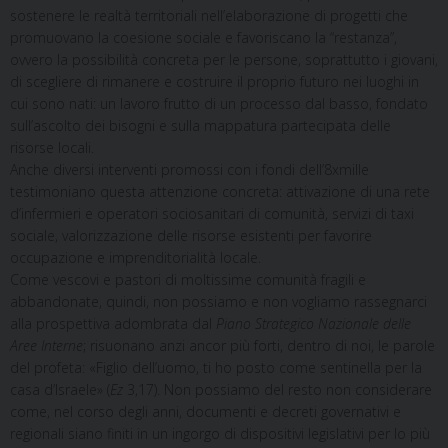
sostenere le realtà territoriali nell’elaborazione di progetti che
promuovano la coesione sociale e favoriscano la “restanza”,
ovvero la possibilità concreta per le persone, soprattutto i giovani,
di scegliere di rimanere e costruire il proprio futuro nei luoghi in
cui sono nati: un lavoro frutto di un processo dal basso, fondato
sull’ascolto dei bisogni e sulla mappatura partecipata delle
risorse locali.
Anche diversi interventi promossi con i fondi dell’8xmille
testimoniano questa attenzione concreta: attivazione di una rete
d’infermieri e operatori sociosanitari di comunità, servizi di taxi
sociale, valorizzazione delle risorse esistenti per favorire
occupazione e imprenditorialità locale.
Come vescovi e pastori di moltissime comunità fragili e
abbandonate, quindi, non possiamo e non vogliamo rassegnarci
alla prospettiva adombrata dal
Piano Strategico Nazionale delle
Aree Interne
; risuonano anzi ancor più forti, dentro di noi, le parole
del profeta: «Figlio dell’uomo, ti ho posto come sentinella per la
casa d’Israele» (
Ez
3,17). Non possiamo del resto non considerare
come, nel corso degli anni, documenti e decreti governativi e
regionali siano finiti in un ingorgo di dispositivi legislativi per lo più