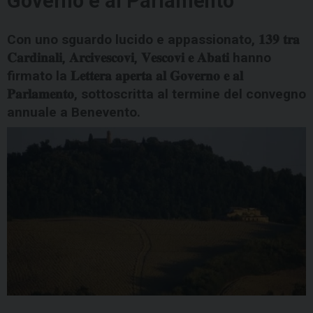
Governo e al Parlamento
Con uno sguardo lucido e appassionato, 𝟏𝟑𝟗 𝐭𝐫𝐚
𝐂𝐚𝐫𝐝𝐢𝐧𝐚𝐥𝐢, 𝐀𝐫𝐜𝐢𝐯𝐞𝐬𝐜𝐨𝐯𝐢, 𝐕𝐞𝐬𝐜𝐨𝐯𝐢 𝐞 𝐀𝐛𝐚𝐭𝐢 hanno
firmato la 𝐋𝐞𝐭𝐭𝐞𝐫𝐚 𝐚𝐩𝐞𝐫𝐭𝐚 𝐚𝐥 𝐆𝐨𝐯𝐞𝐫𝐧𝐨 𝐞 𝐚𝐥
𝐏𝐚𝐫𝐥𝐚𝐦𝐞𝐧𝐭𝐨, sottoscritta al termine del convegno
annuale a Benevento.