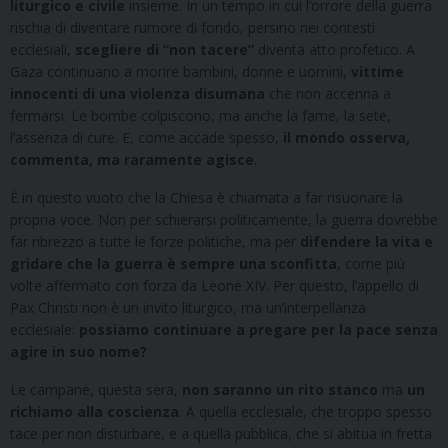
liturgico e civile
insieme. In un tempo in cui l’orrore della guerra
rischia di diventare rumore di fondo, persino nei contesti
ecclesiali,
scegliere di “non tacere”
diventa atto profetico. A
Gaza continuano a morire bambini, donne e uomini,
vittime
innocenti di una violenza disumana
che non accenna a
fermarsi. Le bombe colpiscono, ma anche la fame, la sete,
l’assenza di cure. E, come accade spesso,
il mondo osserva,
commenta, ma raramente agisce
.
È in questo vuoto che la Chiesa è chiamata a far risuonare la
propria voce. Non per schierarsi politicamente, la guerra dovrebbe
far ribrezzo a tutte le forze politiche, ma per
difendere la vita e
gridare che la guerra è sempre una sconfitta
, come più
volte affermato con forza da Leone XIV. Per questo, l’appello di
Pax Christi non è un invito liturgico, ma un’interpellanza
ecclesiale:
possiamo continuare a pregare per la pace senza
agire in suo nome?
Le campane, questa sera,
non saranno un rito stanco
ma
un
richiamo alla coscienza
. A quella ecclesiale, che troppo spesso
tace per non disturbare, e a quella pubblica, che si abitua in fretta