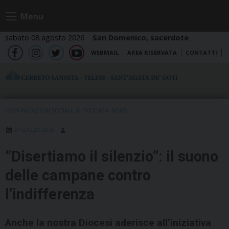
Skip
Menu
to
content
sabato 08 agosto 2026
San Domenico, sacerdote
WEBMAIL
AREA RISERVATA
CONTATTI
fb
ig
tw
yt
COMUNICAZIONI SOCIALI
,
IN EVIDENZA
,
NEWS
27 LUGLIO 2025
“Disertiamo il silenzio”: il suono
delle campane contro
l’indifferenza
Anche la nostra Diocesi aderisce all’iniziativa