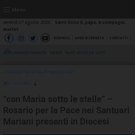
Skip
Menu
to
content
venerdì 07 agosto 2026
Santi Sisto II, papa, e compagni,
martiri
WEBMAIL
AREA RISERVATA
CONTATTI
fb
ig
tw
yt
COMUNICAZIONI SOCIALI
,
IN EVIDENZA
,
NEWS
5 LUGLIO 2025
“con Maria sotto le stelle” –
Rosario per la Pace nei Santuari
Mariani presenti in Diocesi