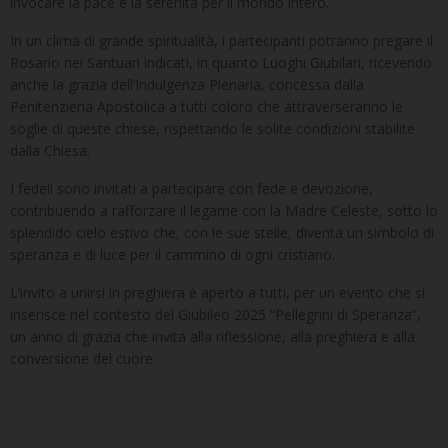
invocare la pace e la serenità per il mondo intero.
In un clima di grande spiritualità, i partecipanti potranno pregare il
Rosario nei Santuari indicati, in quanto Luoghi Giubilari, ricevendo
anche la grazia dell’Indulgenza Plenaria, concessa dalla
Penitenzieria Apostolica a tutti coloro che attraverseranno le
soglie di queste chiese, rispettando le solite condizioni stabilite
dalla Chiesa.
I fedeli sono invitati a partecipare con fede e devozione,
contribuendo a rafforzare il legame con la Madre Celeste, sotto lo
splendido cielo estivo che, con le sue stelle, diventa un simbolo di
speranza e di luce per il cammino di ogni cristiano.
L’invito a unirsi in preghiera è aperto a tutti, per un evento che si
inserisce nel contesto del Giubileo 2025 “Pellegrini di Speranza”,
un anno di grazia che invita alla riflessione, alla preghiera e alla
conversione del cuore.