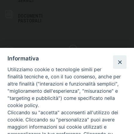
SERVIZI
DOCUMENTI
PASTORALI
PHOTOGALLERY
VIDEOGALLERY
Informativa
Utilizziamo cookie o tecnologie simili per
finalità tecniche e, con il tuo consenso, anche per
altre finalità ("interazioni e funzionalità semplici",
S
EDE VESCOVILE
"miglioramento dell'esperienza", "misurazione" e
Piazza Wojtyla, 1
"targeting e pubblicità") come specificato nella
82032 Cerreto Sannita (BN)
cookie policy.
Cliccando su "accetta" acconsenti all'utilizzo dei
Telefax: (+39) 0824 861115
cookie. Cliccando su "personalizza" puoi avere
Email: info@diocesicerreto.it
maggiori informazioni sui cookie utilizzati e