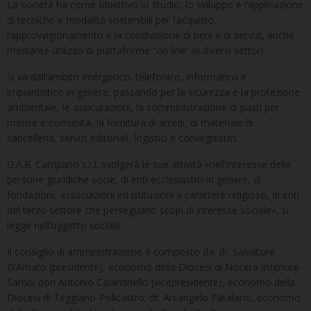
La società ha come obiettivo lo studio, lo sviluppo e l’applicazione
di tecniche e modalità sostenibili per l’acquisto,
l’approvvigionamento e la condivisione di beni e di servizi, anche
mediante utilizzo di piattaforme “on line” in diversi settori.
Si va dall’ambito energetico, telefonico, informatico e
impiantistico in genere, passando per la sicurezza e la protezione
ambientale, le assicurazioni, la somministrazione di pasti per
mense e comunità, la fornitura di arredi, di materiale di
cancelleria, servizi editoriali, logistici e convegnistici.
G.A.R. Campano s.r.l. svolgerà le sue attività «nell’interesse delle
persone giuridiche socie, di enti ecclesiastici in genere, di
fondazioni, associazioni ed istituzioni a carattere religioso, di enti
del terzo settore che perseguano scopi di interesse sociale», si
legge nell’oggetto sociale.
Il consiglio di amministrazione è composto da: dr. Salvatore
D’Amato (presidente), economo della Diocesi di Nocera Inferiore-
Sarno; don Antonio Calandriello (vicepresidente), economo della
Diocesi di Teggiano-Policastro; dr. Arcangelo Patalano, economo