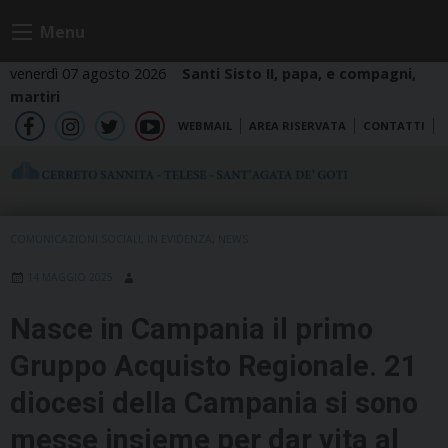
Skip
Menu
to
content
venerdì 07 agosto 2026
Santi Sisto II, papa, e compagni,
martiri
WEBMAIL
AREA RISERVATA
CONTATTI
fb
ig
tw
yt
COMUNICAZIONI SOCIALI
,
IN EVIDENZA
,
NEWS
14 MAGGIO 2025
Nasce in Campania il primo
Gruppo Acquisto Regionale. 21
diocesi della Campania si sono
messe insieme per dar vita al