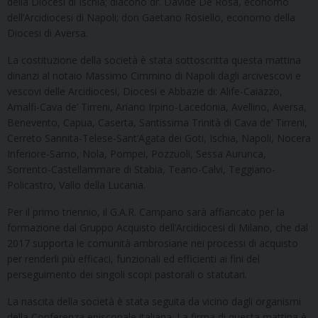
della Diocesi di Ischia; diacono dr. Davide De Rosa, economo
dell’Arcidiocesi di Napoli; don Gaetano Rosiello, economo della
Diocesi di Aversa.
La costituzione della società è stata sottoscritta questa mattina
dinanzi al notaio Massimo Cimmino di Napoli dagli arcivescovi e
vescovi delle Arcidiocesi, Diocesi e Abbazie di: Alife-Caiazzo,
Amalfi-Cava de’ Tirreni, Ariano Irpino-Lacedonia, Avellino, Aversa,
Benevento, Capua, Caserta, Santissima Trinità di Cava de’ Tirreni,
Cerreto Sannita-Telese-Sant’Agata dei Goti, Ischia, Napoli, Nocera
Inferiore-Sarno, Nola, Pompei, Pozzuoli, Sessa Aurunca,
Sorrento-Castellammare di Stabia, Teano-Calvi, Teggiano-
Policastro, Vallo della Lucania.
Per il primo triennio, il G.A.R. Campano sarà affiancato per la
formazione dal Gruppo Acquisto dell’Arcidiocesi di Milano, che dal
2017 supporta le comunità ambrosiane nei processi di acquisto
per renderli più efficaci, funzionali ed efficienti ai fini del
perseguimento dei singoli scopi pastorali o statutari.
La nascita della società è stata seguita da vicino dagli organismi
della Conferenza episcopale italiana. La firma di questa mattina è