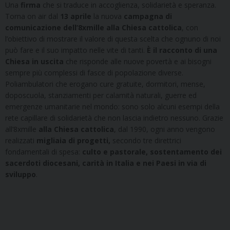
Una
firma
che si traduce in accoglienza, solidarietà e speranza.
Torna on air dal
13 aprile
la nuova
campagna di
comunicazione dell’8xmille alla Chiesa cattolica
, con
l’obiettivo di mostrare il valore di questa scelta che ognuno di noi
può fare e il suo impatto nelle vite di tanti.
È il racconto di una
Chiesa in uscita
che risponde alle nuove povertà e ai bisogni
sempre più complessi di fasce di popolazione diverse.
Poliambulatori che erogano cure gratuite, dormitori, mense,
doposcuola, stanziamenti per calamità naturali, guerre ed
emergenze umanitarie nel mondo: sono solo alcuni esempi della
rete capillare di solidarietà che non lascia indietro nessuno. Grazie
all’8xmille
alla Chiesa cattolica
, dal 1990, ogni anno vengono
realizzati
migliaia di progetti,
secondo tre direttrici
fondamentali di spesa:
culto e pastorale, sostentamento dei
sacerdoti diocesani, carità in Italia e
nei
Paesi in via di
sviluppo
.