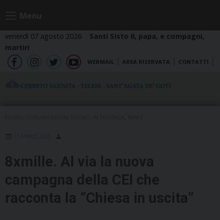
Skip
Menu
to
content
venerdì 07 agosto 2026
Santi Sisto II, papa, e compagni,
martiri
WEBMAIL
AREA RISERVATA
CONTATTI
fb
ig
tw
yt
8X1000
,
COMUNICAZIONI SOCIALI
,
IN EVIDENZA
,
NEWS
11 APRILE 2025
8xmille. Al via la nuova
campagna della CEI che
racconta la “Chiesa in uscita”