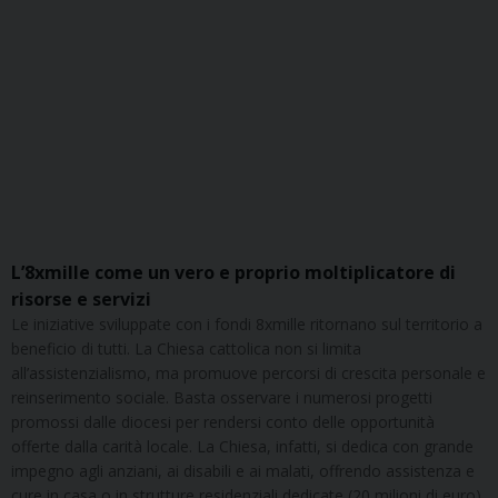
L’8xmille come un vero e proprio moltiplicatore di
risorse e servizi
Le iniziative sviluppate con i fondi 8xmille ritornano sul territorio a
beneficio di tutti. La Chiesa cattolica non si limita
all’assistenzialismo, ma promuove percorsi di crescita personale e
reinserimento sociale. Basta osservare i numerosi progetti
promossi dalle diocesi per rendersi conto delle opportunità
offerte dalla carità locale. La Chiesa, infatti, si dedica con grande
impegno agli anziani, ai disabili e ai malati, offrendo assistenza e
cure in casa o in strutture residenziali dedicate (20 milioni di euro).