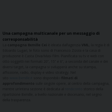
Una campagna multicanale per un messaggio di
corresponsabilità
La
campagna 8xmille
Cei
è ideata dall’agenzia
VML
, la regia è di
Edoardo Lugari, le foto sono di Francesco Zizola e la casa di
produzione è Casta Diva/Masi Film. Pianificata su tv e web con
otto soggetti nei formati 20”, 15” e 6”, a seconda del canale e dei
diversi target, la campagna si svilupperà anche su stampa,
affissione, radio, display e video strategy. Nel
sito
www.8xmille.it
sono disponibili i
filmati
di
approfondimento
sulle singole opere, al centro della campagna,
mentre un’intera sezione è dedicata al
rendiconto
storico della
ripartizione 8xmille, a livello nazionale e diocesano, nel segno
della trasparenza.