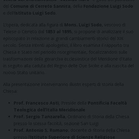
del
Comune di Cerreto Sannita
, della
Fondazione Luigi Sodo
e dell’
Istituto Luigi Sodo
.
L’opera, dedicata alla figura di
Mons. Luigi Sodo
, vescovo di
Telese o Cerreto dal
1853 al 1895
, si propone di analizzare il suo
episcopato in relazione ai grandi cambiamenti storici del XIX
secolo. Senza intenti apologetici, il libro esamina il rapporto tra
Chiesa e Stato nel periodo risorgimentale, focalizzandosi sulle
trasformazioni della gerarchia ecclesiastica del Meridione d’Italia
in seguito alla caduta del Regno delle Due Sicilie e alla nascita del
nuovo Stato unitario.
Alla presentazione interverranno illustri esperti di storia della
Chiesa:
Prof. Francesco Asti
, Preside della
Pontificia Facoltà
Teologica dell’Italia Meridionale
Prof. Sergio Tanzarella
, Ordinario di Storia della Chiesa
presso la stessa facoltà, sezione San Luigi
Prof. Antonio S. Romano
, docente di Storia della Chiesa
presso l’
Istituto Superiore di Scienze Religiose