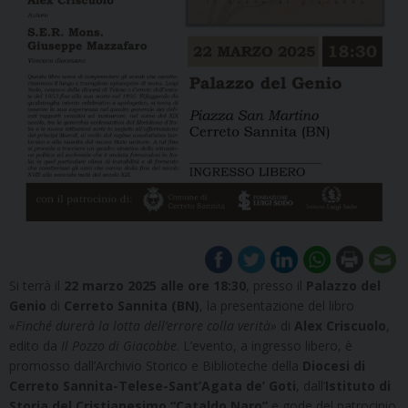
Si terrà il
22 marzo 2025 alle ore 18:30
, presso il
Palazzo del
Genio
di
Cerreto Sannita (BN)
, la presentazione del libro
«Finché durerà la lotta dell’errore colla verità»
di
Alex Criscuolo
,
edito da
Il Pozzo di Giacobbe
. L’evento, a ingresso libero, è
promosso dall’Archivio Storico e Biblioteche della
Diocesi di
Cerreto Sannita-Telese-Sant’Agata de’ Goti
, dall’
Istituto di
Storia del Cristianesimo “Cataldo Naro”
e gode del patrocinio