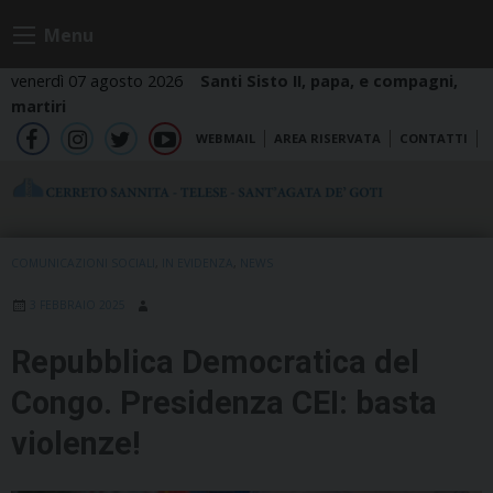
Skip
Menu
to
content
venerdì 07 agosto 2026
Santi Sisto II, papa, e compagni,
martiri
WEBMAIL
AREA RISERVATA
CONTATTI
fb
ig
tw
yt
COMUNICAZIONI SOCIALI
,
IN EVIDENZA
,
NEWS
3 FEBBRAIO 2025
Repubblica Democratica del
Congo. Presidenza CEI: basta
violenze!