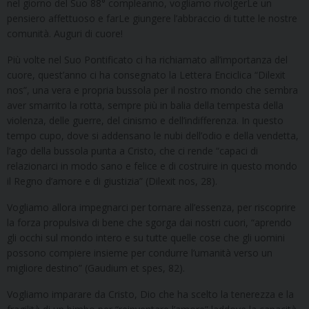
nel giorno del Suo 88° compleanno, vogliamo rivolgerLe un
pensiero affettuoso e farLe giungere l’abbraccio di tutte le nostre
comunità. Auguri di cuore!
Più volte nel Suo Pontificato ci ha richiamato all’importanza del
cuore, quest’anno ci ha consegnato la Lettera Enciclica “Dilexit
nos”, una vera e propria bussola per il nostro mondo che sembra
aver smarrito la rotta, sempre più in balia della tempesta della
violenza, delle guerre, del cinismo e dell’indifferenza. In questo
tempo cupo, dove si addensano le nubi dell’odio e della vendetta,
l’ago della bussola punta a Cristo, che ci rende “capaci di
relazionarci in modo sano e felice e di costruire in questo mondo
il Regno d’amore e di giustizia” (Dilexit nos, 28).
Vogliamo allora impegnarci per tornare all’essenza, per riscoprire
la forza propulsiva di bene che sgorga dai nostri cuori, “aprendo
gli occhi sul mondo intero e su tutte quelle cose che gli uomini
possono compiere insieme per condurre l’umanità verso un
migliore destino” (Gaudium et spes, 82).
Vogliamo imparare da Cristo, Dio che ha scelto la tenerezza e la