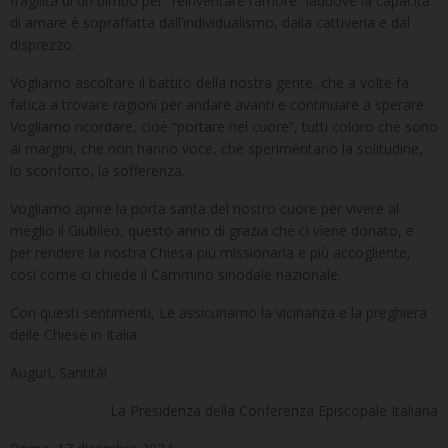
fragilità di un bimbo per “reinventare l’amore” laddove la capacità
di amare è sopraffatta dall’individualismo, dalla cattiveria e dal
disprezzo.
Vogliamo ascoltare il battito della nostra gente, che a volte fa
fatica a trovare ragioni per andare avanti e continuare a sperare.
Vogliamo ricordare, cioè “portare nel cuore”, tutti coloro che sono
ai margini, che non hanno voce, che sperimentano la solitudine,
lo sconforto, la sofferenza.
Vogliamo aprire la porta santa del nostro cuore per vivere al
meglio il Giubileo, questo anno di grazia che ci viene donato, e
per rendere la nostra Chiesa più missionaria e più accogliente,
così come ci chiede il Cammino sinodale nazionale.
Con questi sentimenti, Le assicuriamo la vicinanza e la preghiera
delle Chiese in Italia.
Auguri, Santità!
La Presidenza della Conferenza Episcopale Italiana