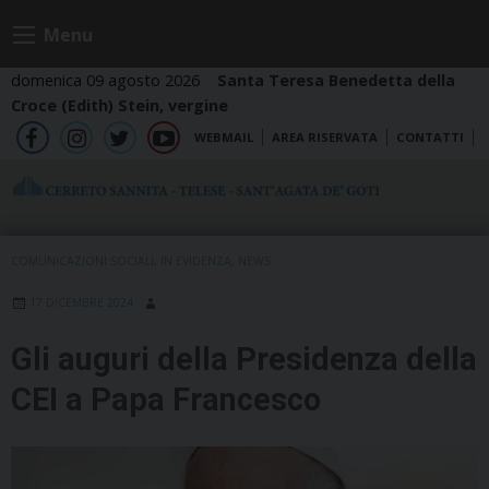
Skip
Menu
to
content
domenica 09 agosto 2026
Santa Teresa Benedetta della
Croce (Edith) Stein, vergine
WEBMAIL
AREA RISERVATA
CONTATTI
fb
ig
tw
yt
COMUNICAZIONI SOCIALI
,
IN EVIDENZA
,
NEWS
17 DICEMBRE 2024
Gli auguri della Presidenza della
CEI a Papa Francesco