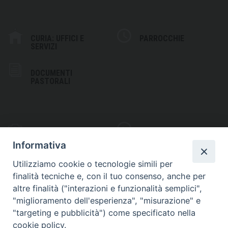
CURIA: UFFICI E
PARROCCHIE
SERVIZI
DOCUMENTI
PASTORALI
PHOTOGALLERY
VIDEOGALLERY
Informativa
Utilizziamo cookie o tecnologie simili per
finalità tecniche e, con il tuo consenso, anche per
altre finalità ("interazioni e funzionalità semplici",
S
EDE VESCOVILE
"miglioramento dell'esperienza", "misurazione" e
Piazza Wojtyla, 1
"targeting e pubblicità") come specificato nella
82032 Cerreto Sannita (BN)
cookie policy.