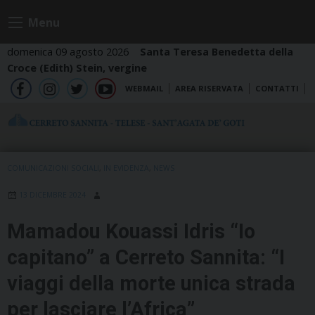
Skip
Menu
to
content
domenica 09 agosto 2026
Santa Teresa Benedetta della
Croce (Edith) Stein, vergine
WEBMAIL
AREA RISERVATA
CONTATTI
fb
ig
tw
yt
COMUNICAZIONI SOCIALI
,
IN EVIDENZA
,
NEWS
13 DICEMBRE 2024
Mamadou Kouassi Idris “Io
capitano” a Cerreto Sannita: “I
viaggi della morte unica strada
per lasciare l’Africa”