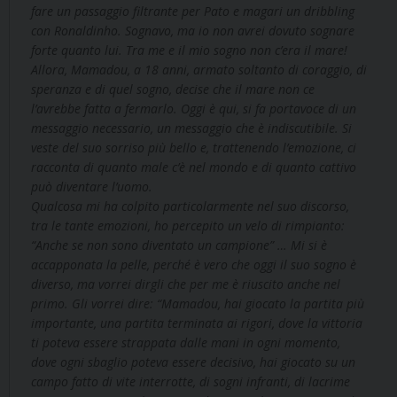
fare un passaggio filtrante per Pato e magari un dribbling
con Ronaldinho. Sognavo, ma io non avrei dovuto sognare
forte quanto lui. Tra me e il mio sogno non c’era il mare!
Allora, Mamadou, a 18 anni, armato soltanto di coraggio, di
speranza e di quel sogno, decise che il mare non ce
l’avrebbe fatta a fermarlo. Oggi è qui, si fa portavoce di un
messaggio necessario, un messaggio che è indiscutibile. Si
veste del suo sorriso più bello e, trattenendo l’emozione, ci
racconta di quanto male c’è nel mondo e di quanto cattivo
può diventare l’uomo.
Qualcosa mi ha colpito particolarmente nel suo discorso,
tra le tante emozioni, ho percepito un velo di rimpianto:
“Anche se non sono diventato un campione” … Mi si è
accapponata la pelle, perché è vero che oggi il suo sogno è
diverso, ma vorrei dirgli che per me è riuscito anche nel
primo. Gli vorrei dire: “Mamadou, hai giocato la partita più
importante, una partita terminata ai rigori, dove la vittoria
ti poteva essere strappata dalle mani in ogni momento,
dove ogni sbaglio poteva essere decisivo, hai giocato su un
campo fatto di vite interrotte, di sogni infranti, di lacrime