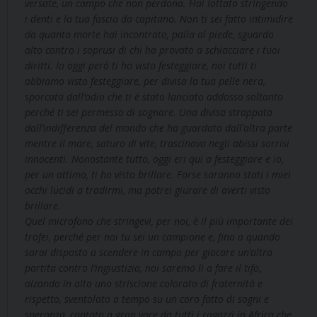
versate, un campo che non perdona. Hai lottato stringendo
i denti e la tua fascia da capitano. Non ti sei fatto intimidire
da quanta morte hai incontrato, palla al piede, sguardo
alto contro i soprusi di chi ha provato a schiacciare i tuoi
diritti. Io oggi però ti ho visto festeggiare, noi tutti ti
abbiamo visto festeggiare, per divisa la tua pelle nera,
sporcata dall’odio che ti è stato lanciato addosso soltanto
perché ti sei permesso di sognare. Una divisa strappata
dall’indifferenza del mondo che ha guardato dall’altra parte
mentre il mare, saturo di vite, trascinava negli abissi sorrisi
innocenti. Nonostante tutto, oggi eri qui a festeggiare e io,
per un attimo, ti ho visto brillare. Forse saranno stati i miei
occhi lucidi a tradirmi, ma potrei giurare di averti visto
brillare.
Quel microfono che stringevi, per noi, è il più importante dei
trofei, perché per noi tu sei un campione e, fino a quando
sarai disposto a scendere in campo per giocare un’altra
partita contro l’ingiustizia, noi saremo lì a fare il tifo,
alzando in alto uno striscione colorato di fraternità e
rispetto, sventolato a tempo su un coro fatto di sogni e
speranza, cantato a gran voce da tutti i ragazzi in Africa che