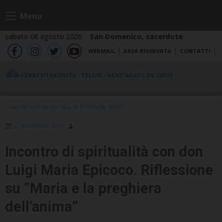
Skip
Menu
to
content
sabato 08 agosto 2026
San Domenico, sacerdote
WEBMAIL
AREA RISERVATA
CONTATTI
fb
ig
tw
yt
COMUNICAZIONI SOCIALI
,
IN EVIDENZA
,
NEWS
25 NOVEMBRE 2024
Incontro di spiritualità con don
Luigi Maria Epicoco. Riflessione
su “Maria e la preghiera
dell’anima”