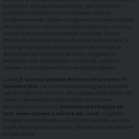
protezione e aiuto, avviciniamoci a loro: sarà un momento
propizio per incontrare il Dio che cerchiamo. Secondo
l’insegnamento delle Scritture accogliamoli come ospiti privilegiati
alla nostra mensa; potranno essere dei maestri che ci aiutano a
vivere la fede in maniera più coerente. Con la loro fiducia e
disponibilità ad accettare aiuto, ci mostrano in modo sobrio, e
spesso gioioso, quanto sia decisivo vivere dell’essenziale e
abbandonarci alla provvidenza del Padre» e aggiunge «A
fondamento delle tante iniziative concrete che si potranno
realizzare in questa Giornata ci sia sempre la preghiera».
a
Questa
8
Giornata Mondiale dei Poveri del prossimo 17
novembre 2024
, che ha come tema «La preghiera del povero
sale fino a Dio» (cfr. Sir 21,5) e che ci prepara anche all’inizio del
Giubileo, rappresenta per tutte le Caritas un’occasione
straordinaria di animazione.
Attraverso la pedagogia dei
fatti, siamo chiamati a educare alla carità
; ciò significa
impegnarci personalmente e aiutarci reciprocamente, sia come
singoli cristiani sia come comunità, a tradurre in azioni concrete il
progetto di Dio.