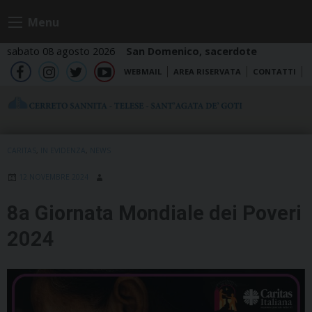
Skip
Menu
to
content
sabato 08 agosto 2026
San Domenico, sacerdote
WEBMAIL
AREA RISERVATA
CONTATTI
fb
ig
tw
yt
CARITAS
,
IN EVIDENZA
,
NEWS
12 NOVEMBRE 2024
8a Giornata Mondiale dei Poveri
2024