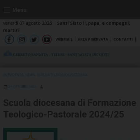
Skip
Menu
to
content
venerdì 07 agosto 2026
Santi Sisto II, papa, e compagni,
martiri
WEBMAIL
AREA RISERVATA
CONTATTI
fb
ig
tw
yt
IN EVIDENZA
,
NEWS
,
SCUOLA TEOLOGICA-PASTORALE
29 OTTOBRE 2024
Scuola diocesana di Formazione
Teologico-Pastorale 2024/25