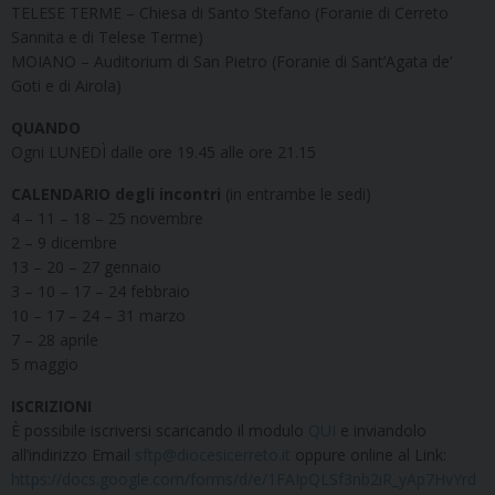
TELESE TERME – Chiesa di Santo Stefano (Foranie di Cerreto
Sannita e di Telese Terme)
MOIANO – Auditorium di San Pietro (Foranie di Sant’Agata de’
Goti e di Airola)
QUANDO
Ogni LUNEDÌ dalle ore 19.45 alle ore 21.15
CALENDARIO degli incontri
(in entrambe le sedi)
4 – 11 – 18 – 25 novembre
2 – 9 dicembre
13 – 20 – 27 gennaio
3 – 10 – 17 – 24 febbraio
10 – 17 – 24 – 31 marzo
7 – 28 aprile
5 maggio
ISCRIZIONI
È possibile iscriversi scaricando il modulo
QUI
e inviandolo
all’indirizzo Email
sftp@diocesicerreto.it
oppure online al Link:
https://docs.google.com/forms/d/e/1FAIpQLSf3nb2iR_yAp7HvYrd