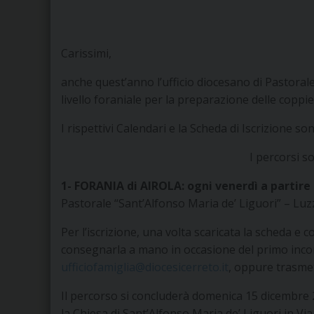
Carissimi,
anche quest’anno l’ufficio diocesano di Pastorale
livello foraniale per la preparazione delle copp
I rispettivi Calendari e la Scheda di Iscrizione son
I percorsi so
1- FORANIA di AIROLA: ogni venerdì a partire 
Pastorale “Sant’Alfonso Maria de’ Liguori” – Lu
Per l’iscrizione, una volta scaricata la scheda e 
consegnarla a mano in occasione del primo incon
ufficiofamiglia@diocesicerreto.it
, oppure trasmet
Il percorso si concluderà domenica 15 dicembre 2
la Chiesa di Sant’Alfonso Maria de’ Liguori in V