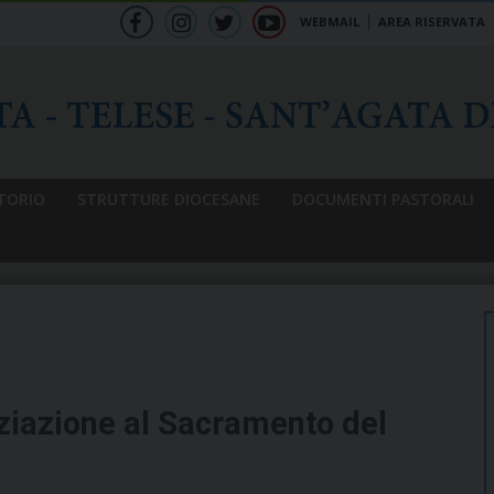
WEBMAIL
AREA RISERVATA
f
ig
tw
yt
b
TORIO
STRUTTURE DIOCESANE
DOCUMENTI PASTORALI
niziazione al Sacramento del