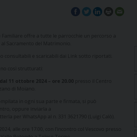
 Familiare offre a tutte le parrocchie un percorso a
ie al Sacramento del Matrimonio.
o consultabili e scaricabili dai Link sotto riportati.
no così strutturati:
dal 11 ottobre 2024 – ore 20.00
presso il Centro
zzano di Moiano.
compilata in ogni sua parte e firmata, si può
tro, oppure inviarla a
terla per WhatsApp al n. 331 3621790 (Luigi Calò).
024, alle ore 17.00, con l’incontro col Vescovo presso
ia Vallo Rotondo a Telese Terme.