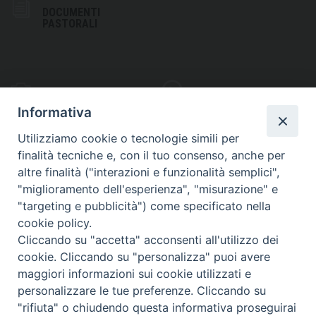
DOCUMENTI
PASTORALI
PHOTOGALLERY
VIDEOGALLERY
Informativa
Utilizziamo cookie o tecnologie simili per
finalità tecniche e, con il tuo consenso, anche per
altre finalità ("interazioni e funzionalità semplici",
S
EDE VESCOVILE
"miglioramento dell'esperienza", "misurazione" e
Piazza Wojtyla, 1
"targeting e pubblicità") come specificato nella
82032 Cerreto Sannita (BN)
cookie policy.
Cliccando su "accetta" acconsenti all'utilizzo dei
Telefax: (+39) 0824 861115
cookie. Cliccando su "personalizza" puoi avere
Email: info@diocesicerreto.it
maggiori informazioni sui cookie utilizzati e
personalizzare le tue preferenze. Cliccando su
"rifiuta" o chiudendo questa informativa proseguirai