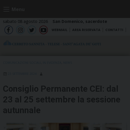
Skip
Menu
to
content
sabato 08 agosto 2026
San Domenico, sacerdote
WEBMAIL
AREA RISERVATA
CONTATTI
fb
ig
tw
yt
COMUNICAZIONI SOCIALI
,
IN EVIDENZA
,
NEWS
23 SETTEMBRE 2024
Consiglio Permanente CEI: dal
23 al 25 settembre la sessione
autunnale