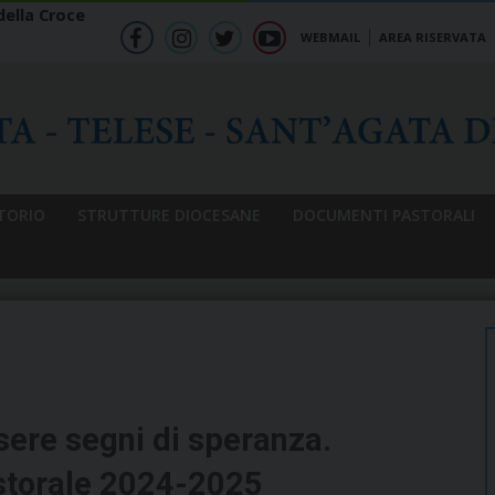
ella Croce
WEBMAIL
AREA RISERVATA
f
ig
tw
yt
b
TORIO
STRUTTURE DIOCESANE
DOCUMENTI PASTORALI
ere segni di speranza.
astorale 2024-2025