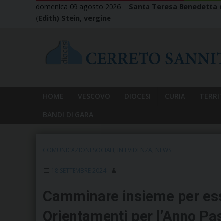
Skip
domenica 09 agosto 2026
Santa Teresa Benedetta d
to
(Edith) Stein, vergine
content
HOME
VESCOVO
DIOCESI
CURIA
TERRI
BANDI DI GARA
COMUNICAZIONI SOCIALI
,
IN EVIDENZA
,
NEWS
18 SETTEMBRE 2024
Camminare insieme per ess
Orientamenti per l’Anno P