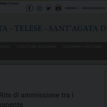
ella Croce
WEBMAIL
AREA RISERVATA
f
ig
tw
yt
b
TORIO
STRUTTURE DIOCESANE
DOCUMENTI PASTORALI
Rito di ammissione tra i
manente