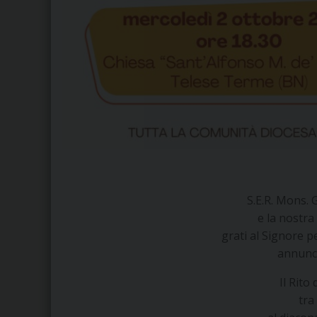
S.E.R. Mons.
e la nostra
grati al Signore pe
annunci
Il Rito
tra