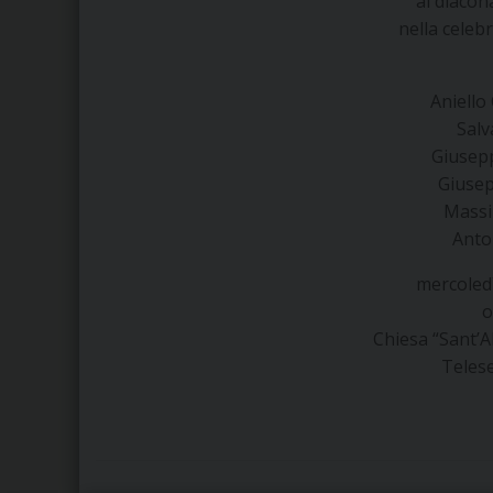
al
diacon
nella celeb
Aniello
Salv
Giusepp
Giuse
Massi
Anto
mercoled
o
Chiesa “Sant’A
Teles