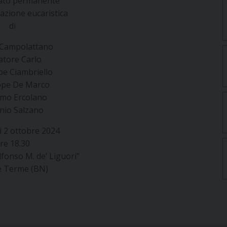
ato permanente
razione eucaristica
di
 Campolattano
atore Carlo
e Ciambriello
ppe De Marco
mo Ercolano
nio Salzano
ì 2 ottobre 2024
re 18.30
lfonso M. de’ Liguori”
e Terme (BN)