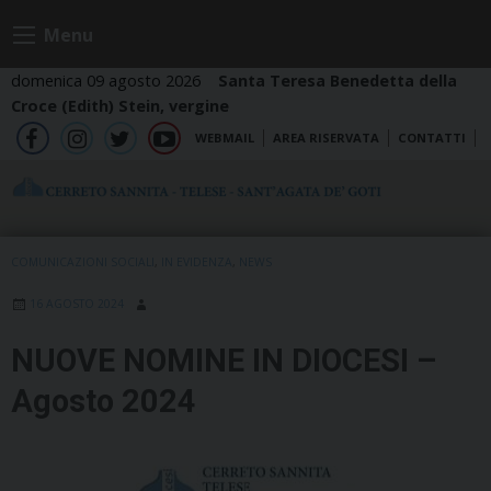
Skip
Menu
to
content
domenica 09 agosto 2026
Santa Teresa Benedetta della
Croce (Edith) Stein, vergine
WEBMAIL
AREA RISERVATA
CONTATTI
fb
ig
tw
yt
COMUNICAZIONI SOCIALI
,
IN EVIDENZA
,
NEWS
16 AGOSTO 2024
NUOVE NOMINE IN DIOCESI –
Agosto 2024