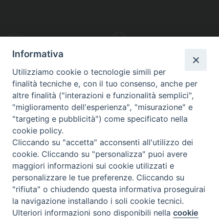
PHOTOGALLERY
VIDEOGALLERY
Informativa
Utilizziamo cookie o tecnologie simili per
finalità tecniche e, con il tuo consenso, anche per
altre finalità ("interazioni e funzionalità semplici",
S
EDE VESCOVILE
"miglioramento dell'esperienza", "misurazione" e
Piazza Wojtyla, 1
"targeting e pubblicità") come specificato nella
82032 Cerreto Sannita (BN)
cookie policy.
Cliccando su "accetta" acconsenti all'utilizzo dei
Telefax: (+39) 0824 861115
cookie. Cliccando su "personalizza" puoi avere
Email: info@diocesicerreto.it
maggiori informazioni sui cookie utilizzati e
personalizzare le tue preferenze. Cliccando su
"rifiuta" o chiudendo questa informativa proseguirai
la navigazione installando i soli cookie tecnici.
Copyright 2018 - Diocesi di Cerreto Sannita - Telese - Sant’Agata de’ Goti
Ulteriori informazioni sono disponibili nella
cookie
Preferenze Cookie