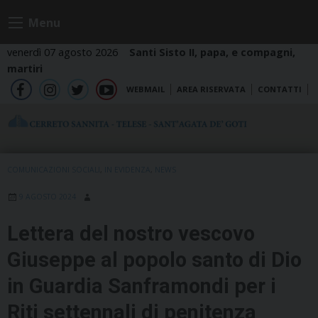
Skip
Menu
to
content
venerdì 07 agosto 2026
Santi Sisto II, papa, e compagni,
martiri
WEBMAIL
AREA RISERVATA
CONTATTI
fb
ig
tw
yt
COMUNICAZIONI SOCIALI
,
IN EVIDENZA
,
NEWS
9 AGOSTO 2024
Lettera del nostro vescovo
Giuseppe al popolo santo di Dio
in Guardia Sanframondi per i
Riti settennali di penitenza