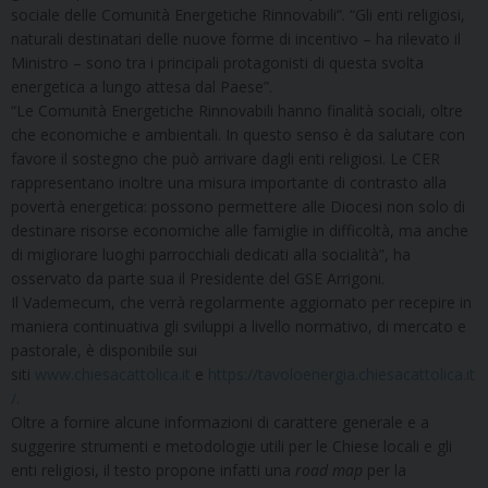
sociale delle Comunità Energetiche Rinnovabili”. “Gli enti religiosi,
naturali destinatari delle nuove forme di incentivo – ha rilevato il
Ministro – sono tra i principali protagonisti di questa svolta
energetica a lungo attesa dal Paese”.
“Le Comunità Energetiche Rinnovabili hanno finalità sociali, oltre
che economiche e ambientali. In questo senso è da salutare con
favore il sostegno che può arrivare dagli enti religiosi. Le CER
rappresentano inoltre una misura importante di contrasto alla
povertà energetica: possono permettere alle Diocesi non solo di
destinare risorse economiche alle famiglie in difficoltà, ma anche
di migliorare luoghi parrocchiali dedicati alla socialità”, ha
osservato da parte sua il Presidente del GSE Arrigoni.
Il Vademecum, che verrà regolarmente aggiornato per recepire in
maniera continuativa gli sviluppi a livello normativo, di mercato e
pastorale, è disponibile sui
siti
www.chiesacattolica.it
e
https://tavoloenergia.chiesacattolica.it
/.
Oltre a fornire alcune informazioni di carattere generale e a
suggerire strumenti e metodologie utili per le Chiese locali e gli
enti religiosi, il testo propone infatti una
road map
per la