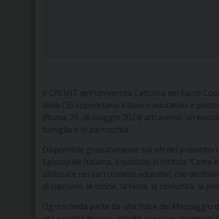
Il CREMIT dell’Università Cattolica del Sacro Cuor
della CEI supportano il lavoro educativo e pasto
(Roma, 25-26 maggio 2024) attraverso un ebook 
famiglia e in parrocchia.
Disponibile gratuitamente sui siti dei promotori
Episcopale Italiana, il sussidio si intitola “Come
utilizzare nei vari contesti educativi, che declinan
di ciascuno, le storie, la festa, la comunità, la pr
Ogni scheda parte da una frase del Messaggio del 
età e realtà diverse, attività per step, strumenti (a