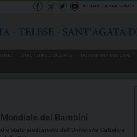
WEBMAIL
AREA RISERVATA
f
ig
tw
yt
b
TORIO
STRUTTURE DIOCESANE
DOCUMENTI PASTORALI
a Mondiale dei Bambini
ed è stato predisposto dall’Università Cattolica