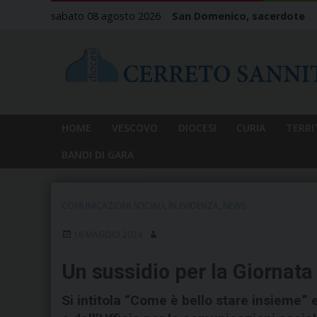
Skip
sabato 08 agosto 2026
San Domenico, sacerdote
to
content
HOME
VESCOVO
DIOCESI
CURIA
TERRI
BANDI DI GARA
COMUNICAZIONI SOCIALI
,
IN EVIDENZA
,
NEWS
16 MAGGIO 2024
Un sussidio per la Giornat
Si intitola “Come è bello stare insieme” 