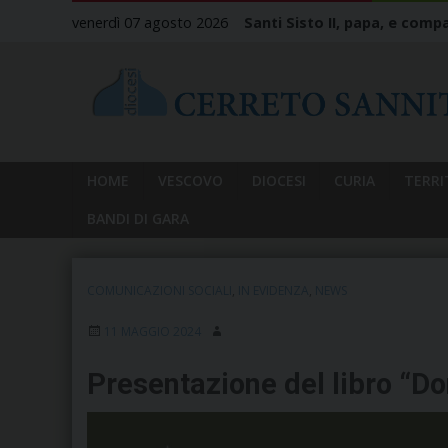
Skip
venerdì 07 agosto 2026
Santi Sisto II, papa, e compa
to
content
HOME
VESCOVO
DIOCESI
CURIA
TERRI
BANDI DI GARA
COMUNICAZIONI SOCIALI
,
IN EVIDENZA
,
NEWS
11 MAGGIO 2024
Presentazione del libro “D