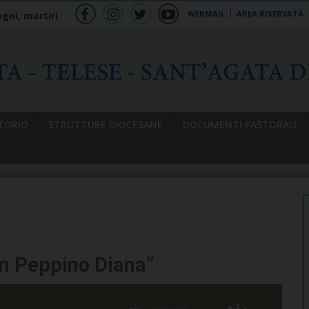
WEBMAIL
AREA RISERVATA
gni, martiri
f
ig
tw
yt
b
TORIO
STRUTTURE DIOCESANE
DOCUMENTI PASTORALI
on Peppino Diana”