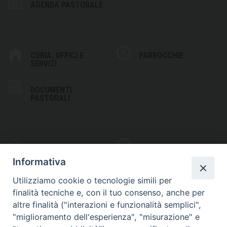
AGENDA PASTORALE
CURIA: UFFICI E
PARROCCHIE
SERVIZI
DOCUMENTI
PASTORALI
PHOTOGALLERY
VIDEOGALLERY
Informativa
Utilizziamo cookie o tecnologie simili per
finalità tecniche e, con il tuo consenso, anche per
altre finalità ("interazioni e funzionalità semplici",
S
EDE VESCOVILE
"miglioramento dell'esperienza", "misurazione" e
Piazza Wojtyla, 1