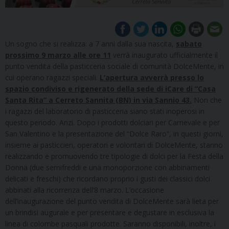
Un sogno che si realizza: a 7 anni dalla sua nascita,
sabato
prossimo 9 marzo alle ore 11
verrà inaugurato ufficialmente il
punto vendita della pasticceria sociale di comunità DolceMente, in
cui operano ragazzi speciali.
L’apertura avverrà presso lo
spazio condiviso e rigenerato della sede di iCare di “Casa
Santa Rita” a Cerreto Sannita (BN) in via Sannio 43.
Non che
i ragazzi del laboratorio di pasticceria siano stati inoperosi in
questo periodo. Anzi. Dopo i prodotti dolciari per Carnevale e per
San Valentino e la presentazione del “Dolce Raro”, in questi giorni,
insieme ai pasticcieri, operatori e volontari di DolceMente, stanno
realizzando e promuovendo tre tipologie di dolci per la Festa della
Donna (due semifreddi e una monoporzione con abbinamenti
delicati e freschi) che ricordano proprio i gusti dei classici dolci
abbinati alla ricorrenza dell’8 marzo. L’occasione
dell’inaugurazione del punto vendita di DolceMente sarà lieta per
un brindisi augurale e per presentare e degustare in esclusiva la
linea di colombe pasquali prodotte. Saranno disponibili, inoltre, i