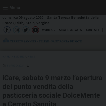
Skip
Menu
to
content
domenica 09 agosto 2026
Santa Teresa Benedetta della
Croce (Edith) Stein, vergine
WEBMAIL
AREA RISERVATA
CONTATTI
fb
ig
tw
yt
ICARE
,
IN EVIDENZA
,
NEWS
6 MARZO 2024
iCare, sabato 9 marzo l’apertura
del punto vendita della
pasticceria sociale DolceMente
a Cerreto Sannita