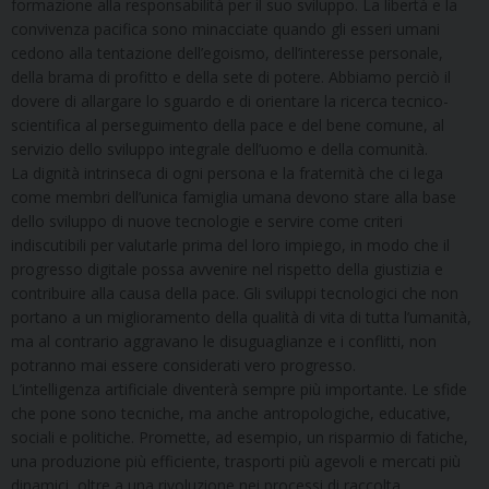
formazione alla responsabilità per il suo sviluppo. La libertà e la
convivenza pacifica sono minacciate quando gli esseri umani
cedono alla tentazione dell’egoismo, dell’interesse personale,
della brama di profitto e della sete di potere. Abbiamo perciò il
dovere di allargare lo sguardo e di orientare la ricerca tecnico-
scientifica al perseguimento della pace e del bene comune, al
servizio dello sviluppo integrale dell’uomo e della comunità.
La dignità intrinseca di ogni persona e la fraternità che ci lega
come membri dell’unica famiglia umana devono stare alla base
dello sviluppo di nuove tecnologie e servire come criteri
indiscutibili per valutarle prima del loro impiego, in modo che il
progresso digitale possa avvenire nel rispetto della giustizia e
contribuire alla causa della pace. Gli sviluppi tecnologici che non
portano a un miglioramento della qualità di vita di tutta l’umanità,
ma al contrario aggravano le disuguaglianze e i conflitti, non
potranno mai essere considerati vero progresso.
L’intelligenza artificiale diventerà sempre più importante. Le sfide
che pone sono tecniche, ma anche antropologiche, educative,
sociali e politiche. Promette, ad esempio, un risparmio di fatiche,
una produzione più efficiente, trasporti più agevoli e mercati più
dinamici, oltre a una rivoluzione nei processi di raccolta,