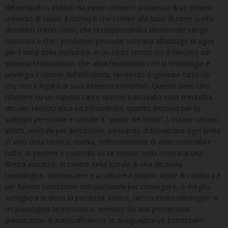
determinati o abilitati da esseri umani in possesso di un proprio
universo di valori. Il rischio è che i criteri alla base di certe scelte
diventino meno chiari, che la responsabilità decisionale venga
nascosta e che i produttori possano sottrarsi all’obbligo di agire
per il bene della comunità. In un certo senso, ciò è favorito dal
sistema tecnocratico, che allea l’economia con la tecnologia e
privilegia il criterio dell’efficienza, tendendo a ignorare tutto ciò
che non è legato ai suoi interessi immediati. Questo deve farci
riflettere su un aspetto tanto spesso trascurato nella mentalità
attuale, tecnocratica ed efficientista, quanto decisivo per lo
sviluppo personale e sociale: il “senso del limite”. L’essere umano,
infatti, mortale per definizione, pensando di travalicare ogni limite
in virtù della tecnica, rischia, nell’ossessione di voler controllare
tutto, di perdere il controllo su sé stesso; nella ricerca di una
libertà assoluta, di cadere nella spirale di una dittatura
tecnologica. Riconoscere e accettare il proprio limite di creatura è
per l’uomo condizione indispensabile per conseguire, o meglio,
accogliere in dono la pienezza. Invece, nel contesto ideologico di
un paradigma tecnocratico, animato da una prometeica
presunzione di autosufficienza, le disuguaglianze potrebbero