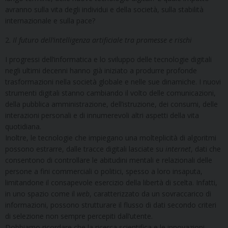
avranno sulla vita degli individui e della società, sulla stabilità
internazionale e sulla pace?
2.
Il futuro dell’intelligenza artificiale tra promesse e rischi
I progressi dell’informatica e lo sviluppo delle tecnologie digitali
negli ultimi decenni hanno già iniziato a produrre profonde
trasformazioni nella società globale e nelle sue dinamiche. I nuovi
strumenti digitali stanno cambiando il volto delle comunicazioni,
della pubblica amministrazione, dell’istruzione, dei consumi, delle
interazioni personali e di innumerevoli altri aspetti della vita
quotidiana.
Inoltre, le tecnologie che impiegano una molteplicità di algoritmi
possono estrarre, dalle tracce digitali lasciate su
internet
, dati che
consentono di controllare le abitudini mentali e relazionali delle
persone a fini commerciali o politici, spesso a loro insaputa,
limitandone il consapevole esercizio della libertà di scelta. Infatti,
in uno spazio come il
web
, caratterizzato da un sovraccarico di
informazioni, possono strutturare il flusso di dati secondo criteri
di selezione non sempre percepiti dall’utente.
Dobbiamo ricordare che la ricerca scientifica e le innovazioni