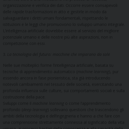
organizzazione e verifica dei dati. Occorre essere consapevoli
delle rapide trasformazioni in atto e gestirle in modo da
salvaguardare i diritti umani fondamentali, rispettando le
istituzioni e le leggi che promuovono lo sviluppo umano integrale.
L’intelligenza artificiale dovrebbe essere al servizio del migliore
potenziale umano e delle nostre più alte aspirazioni, non in
competizione con essi.
3.
La tecnologia del futuro: macchine che imparano da sole
Nelle sue molteplici forme l’intelligenza artificiale, basata su
tecniche di apprendimento automatico (
machine learning
), pur
essendo ancora in fase pionieristica, sta già introducendo
notevoli cambiamenti nel tessuto delle società, esercitando una
profonda influenza sulle culture, sui comportamenti sociali e sulla
costruzione della pace.
Sviluppi come il
machine learning
o come l’apprendimento
profondo (
deep learning
) sollevano questioni che trascendono gli
ambiti della tecnologia e dell’ingegneria e hanno a che fare con
una comprensione strettamente connessa al significato della vita
umana, ai processi basilari della conoscenza e alla capacità della