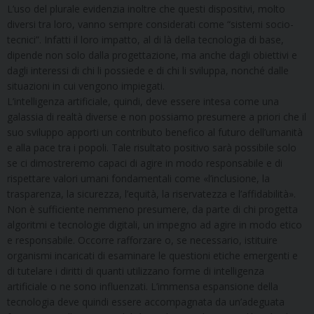
L’uso del plurale evidenzia inoltre che questi dispositivi, molto
diversi tra loro, vanno sempre considerati come “sistemi socio-
tecnici”. Infatti il loro impatto, al di là della tecnologia di base,
dipende non solo dalla progettazione, ma anche dagli obiettivi e
dagli interessi di chi li possiede e di chi li sviluppa, nonché dalle
situazioni in cui vengono impiegati.
L’intelligenza artificiale, quindi, deve essere intesa come una
galassia di realtà diverse e non possiamo presumere a priori che il
suo sviluppo apporti un contributo benefico al futuro dell’umanità
e alla pace tra i popoli. Tale risultato positivo sarà possibile solo
se ci dimostreremo capaci di agire in modo responsabile e di
rispettare valori umani fondamentali come «l’inclusione, la
trasparenza, la sicurezza, l’equità, la riservatezza e l’affidabilità».
Non è sufficiente nemmeno presumere, da parte di chi progetta
algoritmi e tecnologie digitali, un impegno ad agire in modo etico
e responsabile. Occorre rafforzare o, se necessario, istituire
organismi incaricati di esaminare le questioni etiche emergenti e
di tutelare i diritti di quanti utilizzano forme di intelligenza
artificiale o ne sono influenzati. L’immensa espansione della
tecnologia deve quindi essere accompagnata da un’adeguata