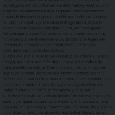
tecnologiche non sono disincarnate dalla realtà e «neutrali», ma
soggette alle influenze culturali. In quanto attività pienamente
umane, le direzioni che prendono riflettono scelte condizionate
dai valori personali, sociali e culturali di ogni epoca. Dicasi lo
stesso per i risultati che conseguono: essi, proprio in quanto
frutto di approcci specificamente umani al mondo circostante,
hanno sempre una dimensione etica, strettamente legata alle
decisioni di chi progetta la sperimentazione e indirizza la
produzione verso particolari obiettivi.
Questo vale anche per le forme di intelligenza artificiale. Di essa,
ad oggi, non esiste una definizione univoca nel mondo della
scienza e della tecnologia. Il termine stesso, ormai entrato nel
linguaggio comune, abbraccia una varietà di scienze, teorie e
tecniche volte a far sì che le macchine riproducano o imitino, nel
loro funzionamento, le capacità cognitive degli esseri umani.
Parlare al plurale di “forme di intelligenza” può aiutare a
sottolineare soprattutto il divario incolmabile che esiste tra questi
sistemi, per quanto sorprendenti e potenti, e la persona umana:
essi sono, in ultima analisi, “frammentari”, nel senso che possono
solo imitare o riprodurre alcune funzioni dell’intelligenza umana.