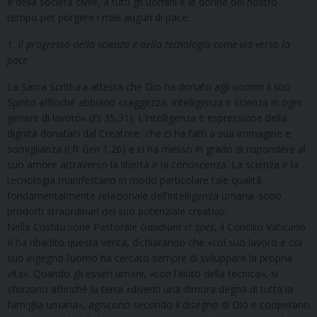
e della società civile, a tutti gli uomini e le donne del nostro
tempo per porgere i miei auguri di pace.
1.
Il progresso della scienza e della tecnologia come via verso la
pace
La Sacra Scrittura attesta che Dio ha donato agli uomini il suo
Spirito affinché abbiano «saggezza, intelligenza e scienza in ogni
genere di lavoro» (
Es
35,31). L’intelligenza è espressione della
dignità donataci dal Creatore, che ci ha fatti a sua immagine e
somiglianza (cfr
Gen
1,26) e ci ha messo in grado di rispondere al
suo amore attraverso la libertà e la conoscenza. La scienza e la
tecnologia manifestano in modo particolare tale qualità
fondamentalmente relazionale dell’intelligenza umana: sono
prodotti straordinari del suo potenziale creativo.
Nella Costituzione Pastorale
Gaudium et spes
, il Concilio Vaticano
II ha ribadito questa verità, dichiarando che «col suo lavoro e col
suo ingegno l’uomo ha cercato sempre di sviluppare la propria
vita». Quando gli esseri umani, «con l’aiuto della tecnica», si
sforzano affinchè la terra «diventi una dimora degna di tutta la
famiglia umana», agiscono secondo il disegno di Dio e cooperano