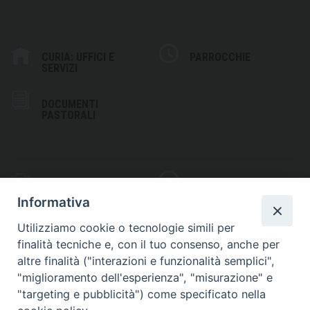
CURIA: UFFICI E
PARROCCHIE
SERVIZI
DOCUMENTI
PASTORALI
PHOTOGALLERY
VIDEOGALLERY
Informativa
Utilizziamo cookie o tecnologie simili per
finalità tecniche e, con il tuo consenso, anche per
altre finalità ("interazioni e funzionalità semplici",
S
EDE VESCOVILE
"miglioramento dell'esperienza", "misurazione" e
Piazza Wojtyla, 1
"targeting e pubblicità") come specificato nella
82032 Cerreto Sannita (BN)