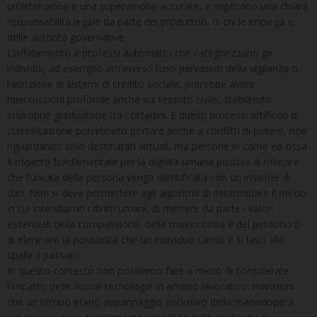
un’attenzione e una supervisione accurate, e implicano una chiara
responsabilità legale da parte dei produttori, di chi le impiega e
delle autorità governative.
L’affidamento a processi automatici che categorizzano gli
individui, ad esempio attraverso l’uso pervasivo della vigilanza o
l’adozione di sistemi di credito sociale, potrebbe avere
ripercussioni profonde anche sul tessuto civile, stabilendo
improprie graduatorie tra i cittadini. E questi processi artificiali di
classificazione potrebbero portare anche a conflitti di potere, non
riguardando solo destinatari virtuali, ma persone in carne ed ossa.
Il rispetto fondamentale per la dignità umana postula di rifiutare
che l’unicità della persona venga identificata con un insieme di
dati. Non si deve permettere agli algoritmi di determinare il modo
in cui intendiamo i diritti umani, di mettere da parte i valori
essenziali della compassione, della misericordia e del perdono o
di eliminare la possibilità che un individuo cambi e si lasci alle
spalle il passato.
In questo contesto non possiamo fare a meno di considerare
l’impatto delle nuove tecnologie
in ambito lavorativo: mansioni
che un tempo erano appannaggio esclusivo della manodopera