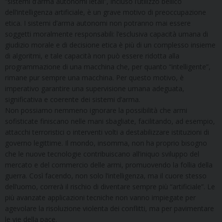
“sistemi d’arma autonomi letali”, incluso l’utilizzo bellico
dell’intelligenza artificiale, è un grave motivo di preoccupazione
etica. I sistemi d’arma autonomi non potranno mai essere
soggetti moralmente responsabili: l’esclusiva capacità umana di
giudizio morale e di decisione etica è più di un complesso insieme
di algoritmi, e tale capacità non può essere ridotta alla
programmazione di una macchina che, per quanto “intelligente”,
rimane pur sempre una macchina. Per questo motivo, è
imperativo garantire una supervisione umana adeguata,
significativa e coerente dei sistemi d’arma.
Non possiamo nemmeno ignorare la possibilità che armi
sofisticate finiscano nelle mani sbagliate, facilitando, ad esempio,
attacchi terroristici o interventi volti a destabilizzare istituzioni di
governo legittime. Il mondo, insomma, non ha proprio bisogno
che le nuove tecnologie contribuiscano all’iniquo sviluppo del
mercato e del commercio delle armi, promuovendo la follia della
guerra. Così facendo, non solo l’intelligenza, ma il cuore stesso
dell’uomo, correrà il rischio di diventare sempre più “artificiale”. Le
più avanzate applicazioni tecniche non vanno impiegate per
agevolare la risoluzione violenta dei conflitti, ma per pavimentare
le vie della pace.