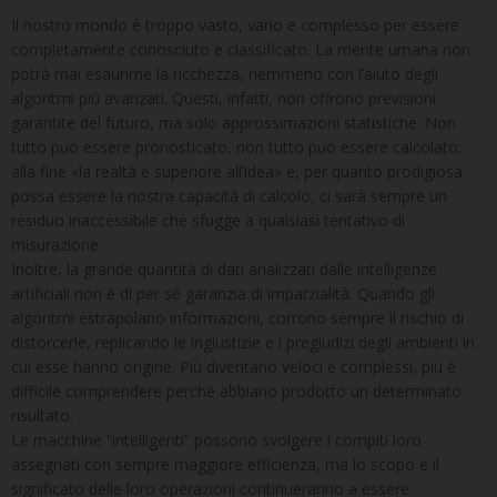
Il nostro mondo è troppo vasto, vario e complesso per essere
completamente conosciuto e classificato. La mente umana non
potrà mai esaurirne la ricchezza, nemmeno con l’aiuto degli
algoritmi più avanzati. Questi, infatti, non offrono previsioni
garantite del futuro, ma solo approssimazioni statistiche. Non
tutto può essere pronosticato, non tutto può essere calcolato;
alla fine «la realtà è superiore all’idea» e, per quanto prodigiosa
possa essere la nostra capacità di calcolo, ci sarà sempre un
residuo inaccessibile che sfugge a qualsiasi tentativo di
misurazione.
Inoltre, la grande quantità di dati analizzati dalle intelligenze
artificiali non è di per sé garanzia di imparzialità. Quando gli
algoritmi estrapolano informazioni, corrono sempre il rischio di
distorcerle, replicando le ingiustizie e i pregiudizi degli ambienti in
cui esse hanno origine. Più diventano veloci e complessi, più è
difficile comprendere perché abbiano prodotto un determinato
risultato.
Le macchine “intelligenti” possono svolgere i compiti loro
assegnati con sempre maggiore efficienza, ma lo scopo e il
significato delle loro operazioni continueranno a essere