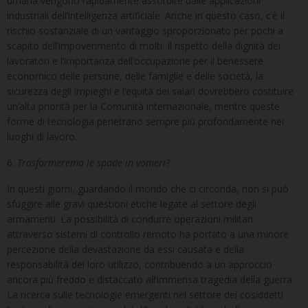
umana vengono rapidamente assorbite dalle applicazioni
industriali dell’intelligenza artificiale. Anche in questo caso, c’è il
rischio sostanziale di un vantaggio sproporzionato per pochi a
scapito dell’impoverimento di molti. Il rispetto della dignità dei
lavoratori e l’importanza dell’occupazione per il benessere
economico delle persone, delle famiglie e delle società, la
sicurezza degli impieghi e l’equità dei salari dovrebbero costituire
un’alta priorità per la Comunità internazionale, mentre queste
forme di tecnologia penetrano sempre più profondamente nei
luoghi di lavoro.
6.
Trasformeremo le spade in vomeri?
In questi giorni, guardando il mondo che ci circonda, non si può
sfuggire alle gravi questioni etiche legate al settore degli
armamenti. La possibilità di condurre operazioni militari
attraverso sistemi di controllo remoto ha portato a una minore
percezione della devastazione da essi causata e della
responsabilità del loro utilizzo, contribuendo a un approccio
ancora più freddo e distaccato all’immensa tragedia della guerra.
La ricerca sulle tecnologie emergenti nel settore dei cosiddetti