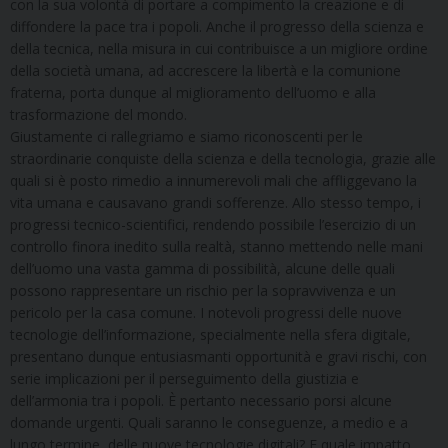
con la sua volontà di portare a compimento la creazione e di
diffondere la pace tra i popoli. Anche il progresso della scienza e
della tecnica, nella misura in cui contribuisce a un migliore ordine
della società umana, ad accrescere la libertà e la comunione
fraterna, porta dunque al miglioramento dell’uomo e
alla
trasformazione del mondo.
Giustamente ci rallegriamo e siamo riconoscenti per le
straordinarie conquiste della scienza e della tecnologia, grazie alle
quali si è posto rimedio a innumerevoli mali che affliggevano la
vita umana e causavano grandi sofferenze. Allo stesso tempo, i
progressi tecnico-scientifici, rendendo possibile l’esercizio di un
controllo finora inedito sulla realtà, stanno mettendo nelle mani
dell’uomo una vasta gamma di possibilità, alcune delle quali
possono rappresentare un rischio per la sopravvivenza e un
pericolo per la casa comune. I notevoli progressi delle nuove
tecnologie dell’informazione, specialmente nella sfera digitale,
presentano dunque entusiasmanti opportunità e gravi rischi, con
serie implicazioni per il perseguimento della giustizia e
dell’armonia tra i popoli. È pertanto necessario porsi alcune
domande urgenti. Quali saranno le conseguenze, a medio e a
lungo termine, delle nuove tecnologie digitali? E quale impatto