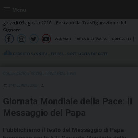
Skip
Menu
to
content
giovedì 06 agosto 2026
Festa della Trasfigurazione del
Signore
WEBMAIL
AREA RISERVATA
CONTATTI
fb
ig
tw
yt
COMUNICAZIONI SOCIALI
,
IN EVIDENZA
,
NEWS
27 DICEMBRE 2023
Giornata Mondiale della Pace: il
Messaggio del Papa
Pubblichiamo il testo del Messaggio di Papa
Francesco per la 57ª Giornata Mondiale della