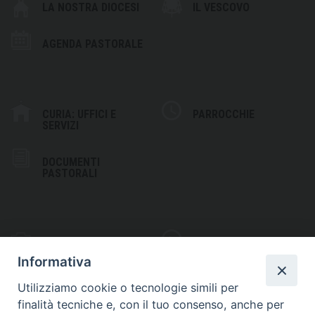
LA NOSTRA DIOCESI
IL VESCOVO
AGENDA PASTORALE
CURIA: UFFICI E
PARROCCHIE
SERVIZI
DOCUMENTI
PASTORALI
PHOTOGALLERY
VIDEOGALLERY
Informativa
Utilizziamo cookie o tecnologie simili per
finalità tecniche e, con il tuo consenso, anche per