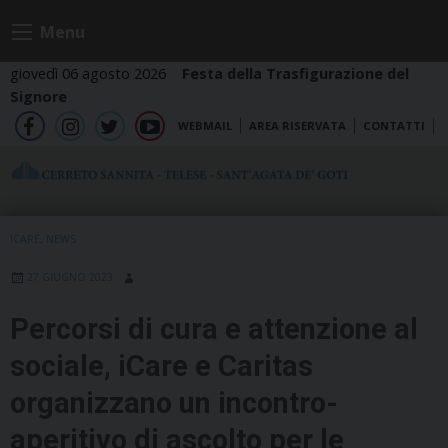
Skip
Menu
to
content
giovedì 06 agosto 2026
Festa della Trasfigurazione del
Signore
WEBMAIL
AREA RISERVATA
CONTATTI
fb
ig
tw
yt
ICARE
,
NEWS
27 GIUGNO 2023
Percorsi di cura e attenzione al
sociale, iCare e Caritas
organizzano un incontro-
aperitivo di ascolto per le