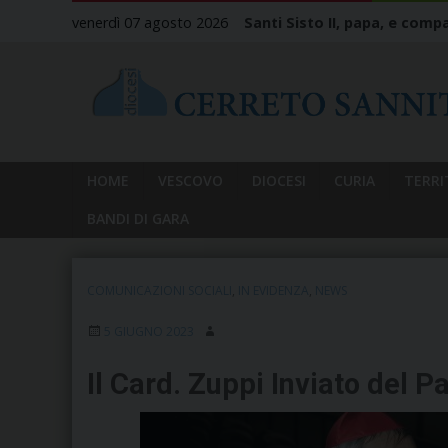
Skip
venerdì 07 agosto 2026
Santi Sisto II, papa, e compa
to
content
HOME
VESCOVO
DIOCESI
CURIA
TERRI
BANDI DI GARA
COMUNICAZIONI SOCIALI
,
IN EVIDENZA
,
NEWS
5 GIUGNO 2023
Il Card. Zuppi Inviato del P