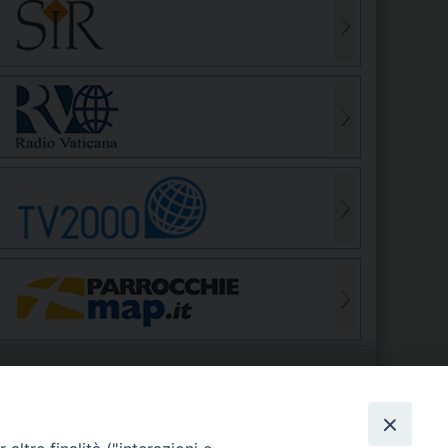
S
EDE VESCOVILE