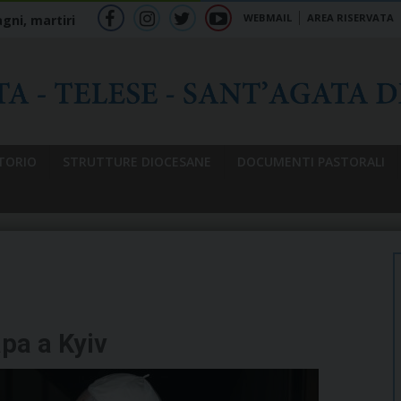
WEBMAIL
AREA RISERVATA
gni, martiri
f
ig
tw
yt
b
TORIO
STRUTTURE DIOCESANE
DOCUMENTI PASTORALI
apa a Kyiv