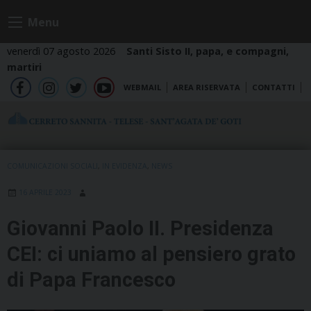
Skip
Menu
to
content
venerdì 07 agosto 2026
Santi Sisto II, papa, e compagni,
martiri
WEBMAIL
AREA RISERVATA
CONTATTI
fb
ig
tw
yt
COMUNICAZIONI SOCIALI
,
IN EVIDENZA
,
NEWS
16 APRILE 2023
Giovanni Paolo II. Presidenza
CEI: ci uniamo al pensiero grato
di Papa Francesco