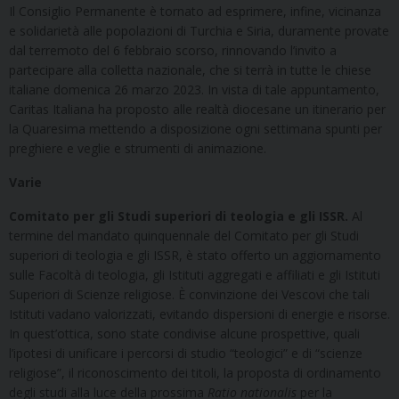
Il Consiglio Permanente è tornato ad esprimere, infine, vicinanza
e solidarietà alle popolazioni di Turchia e Siria, duramente provate
dal terremoto del 6 febbraio scorso, rinnovando l’invito a
partecipare alla colletta nazionale, che si terrà in tutte le chiese
italiane domenica 26 marzo 2023. In vista di tale appuntamento,
Caritas Italiana ha proposto alle realtà diocesane un itinerario per
la Quaresima mettendo a disposizione ogni settimana spunti per
preghiere e veglie e strumenti di animazione.
Varie
Comitato per gli Studi superiori di teologia e gli ISSR.
Al
termine del mandato quinquennale del Comitato per gli Studi
superiori di teologia e gli ISSR, è stato offerto un aggiornamento
sulle Facoltà di teologia, gli Istituti aggregati e affiliati e gli Istituti
Superiori di Scienze religiose. È convinzione dei Vescovi che tali
Istituti vadano valorizzati, evitando dispersioni di energie e risorse.
In quest’ottica, sono state condivise alcune prospettive, quali
l’ipotesi di unificare i percorsi di studio “teologici” e di “scienze
religiose”, il riconoscimento dei titoli, la proposta di ordinamento
degli studi alla luce della prossima
Ratio nationalis
per la