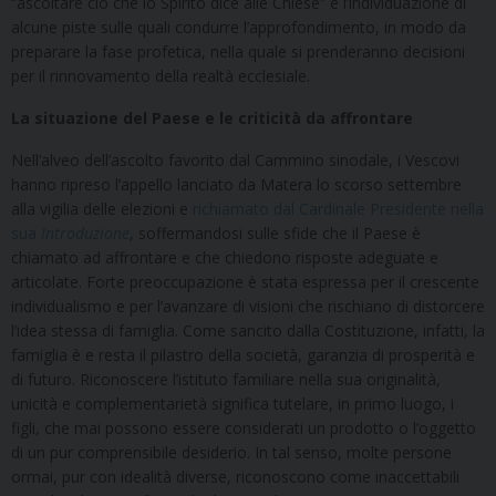
“ascoltare ciò che lo Spirito dice alle Chiese” e l’individuazione di
alcune piste sulle quali condurre l’approfondimento, in modo da
preparare la fase profetica, nella quale si prenderanno decisioni
per il rinnovamento della realtà ecclesiale.
La situazione del Paese e le criticità da affrontare
Nell’alveo dell’ascolto favorito dal Cammino sinodale, i Vescovi
hanno ripreso l’appello lanciato da Matera lo scorso settembre
alla vigilia delle elezioni e
richiamato dal Cardinale Presidente nella
sua
Introduzione
, soffermandosi sulle sfide che il Paese è
chiamato ad affrontare e che chiedono risposte adeguate e
articolate. Forte preoccupazione è stata espressa per il crescente
individualismo e per l’avanzare di visioni che rischiano di distorcere
l’idea stessa di famiglia. Come sancito dalla Costituzione, infatti, la
famiglia è e resta il pilastro della società, garanzia di prosperità e
di futuro. Riconoscere l’istituto familiare nella sua originalità,
unicità e complementarietà significa tutelare, in primo luogo, i
figli, che mai possono essere considerati un prodotto o l’oggetto
di un pur comprensibile desiderio. In tal senso, molte persone
ormai, pur con idealità diverse, riconoscono come inaccettabili