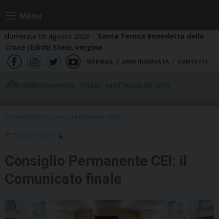
Skip
Menu
to
content
domenica 09 agosto 2026
Santa Teresa Benedetta della
Croce (Edith) Stein, vergine
WEBMAIL
AREA RISERVATA
CONTATTI
fb
ig
tw
yt
COMUNICAZIONI SOCIALI
,
IN EVIDENZA
,
NEWS
23 MARZO 2023
Consiglio Permanente CEI: il
Comunicato finale