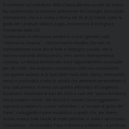
Il confronto sul contributo della Chiesa alla vita sociale del Paese
ha caratterizzato la sessione primaverile del Consiglio Episcopale
Permanente, che si è svolta a Roma dal 20 al 22 marzo sotto la
guida del Cardinale Matteo Zuppi, Arcivescovo di Bologna e
Presidente della CEI.
Continuando la riflessione avviata lo scorso gennaio sulla
“minoranza creativa”, i Vescovi hanno ribadito che non c’è
contraddizione tra la vita di fede e l’impegno sociale, che si
nutrono entrambi dell’Eucaristia, vero centro dell’esperienza
cristiana. La Messa domenicale resta l’appuntamento essenziale
per chi crede, che acquista concretezza nella sua connessione
con quanto avviene al di fuori delle mura della chiesa, restituendo
senso e profondità a tutte le attività che altrimenti perderebbero il
loro radicamento. In linea con quanto affermato al Congresso
Eucaristico Nazionale di Bari del 2005 e cioè che “senza domenica
non possiamo vivere”, dai Vescovi è arrivato l’incoraggiamento –
espresso a Matera lo scorso settembre – a “tornare al gusto del
Pane”, coniugando il pane eucaristico a quello che, per diversi
motivi, manca sulle tavole di molte persone, in Italia e nel mondo.
“L’Eucaristia – ha ricordato Papa Francesco a Matera – è profezia