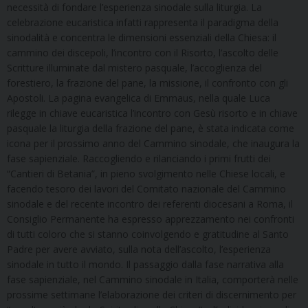
necessità di fondare l’esperienza sinodale sulla liturgia. La
celebrazione eucaristica infatti rappresenta il paradigma della
sinodalità e concentra le dimensioni essenziali della Chiesa: il
cammino dei discepoli, l’incontro con il Risorto, l’ascolto delle
Scritture illuminate dal mistero pasquale, l’accoglienza del
forestiero, la frazione del pane, la missione, il confronto con gli
Apostoli. La pagina evangelica di Emmaus, nella quale Luca
rilegge in chiave eucaristica l’incontro con Gesù risorto e in chiave
pasquale la liturgia della frazione del pane, è stata indicata come
icona per il prossimo anno del Cammino sinodale, che inaugura la
fase sapienziale. Raccogliendo e rilanciando i primi frutti dei
“Cantieri di Betania”, in pieno svolgimento nelle Chiese locali, e
facendo tesoro dei lavori del Comitato nazionale del Cammino
sinodale e del recente incontro dei referenti diocesani a Roma, il
Consiglio Permanente ha espresso apprezzamento nei confronti
di tutti coloro che si stanno coinvolgendo e gratitudine al Santo
Padre per avere avviato, sulla nota dell’ascolto, l’esperienza
sinodale in tutto il mondo. Il passaggio dalla fase narrativa alla
fase sapienziale, nel Cammino sinodale in Italia, comporterà nelle
prossime settimane l’elaborazione dei criteri di discernimento per