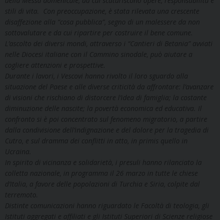
della Messa domenicale, da cui scaturiscono opere, responsabilità e
stili di vita. Con preoccupazione, è stata rilevata una crescente
disaffezione alla “cosa pubblica”, segno di un malessere da non
sottovalutare e da cui ripartire per costruire il bene comune.
L’ascolto dei diversi mondi, attraverso i “Cantieri di Betania” avviati
nelle Diocesi italiane con il Cammino sinodale, può aiutare a
cogliere attenzioni e prospettive.
Durante i lavori, i Vescovi hanno rivolto il loro sguardo alla
situazione del Paese e alle diverse criticità da affrontare: l’avanzare
di visioni che rischiano di distorcere l’idea di famiglia; la costante
diminuzione delle nascite; la povertà economica ed educativa. Il
confronto si è poi concentrato sul fenomeno migratorio, a partire
dalla condivisione dell’indignazione e del dolore per la tragedia di
Cutro, e sul dramma dei conflitti in atto, in primis quello in
Ucraina.
In spirito di vicinanza e solidarietà, i presuli hanno rilanciato la
colletta nazionale, in programma il 26 marzo in tutte le chiese
d’Italia, a favore delle popolazioni di Turchia e Siria, colpite dal
terremoto.
Distinte comunicazioni hanno riguardato le Facoltà di teologia, gli
Istituti aggregati e affiliati e gli Istituti Superiori di Scienze religiose