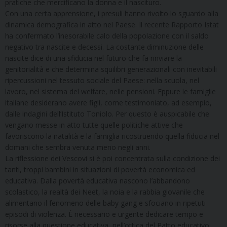
pratiche che mercificano la donna e il nascituro.
Con una certa apprensione, i presuli hanno rivolto lo sguardo alla
dinamica demografica in atto nel Paese. Il recente Rapporto Istat
ha confermato l’inesorabile calo della popolazione con il saldo
negativo tra nascite e decessi. La costante diminuzione delle
nascite dice di una sfiducia nel futuro che fa rinviare la
genitorialità e che determina squilibri generazionali con inevitabili
ripercussioni nel tessuto sociale del Paese: nella scuola, nel
lavoro, nel sistema del welfare, nelle pensioni. Eppure le famiglie
italiane desiderano avere figli, come testimoniato, ad esempio,
dalle indagini dell’Istituto Toniolo. Per questo è auspicabile che
vengano messe in atto tutte quelle politiche attive che
favoriscono la natalità e la famiglia ricostruendo quella fiducia nel
domani che sembra venuta meno negli anni.
La riflessione dei Vescovi si è poi concentrata sulla condizione dei
tanti, troppi bambini in situazioni di povertà economica ed
educativa. Dalla povertà educativa nascono l’abbandono
scolastico, la realtà dei Neet, la noia e la rabbia giovanile che
alimentano il fenomeno delle baby gang e sfociano in ripetuti
episodi di violenza. È necessario e urgente dedicare tempo e
risorse alla questione educativa, nell’ottica del Patto educativo