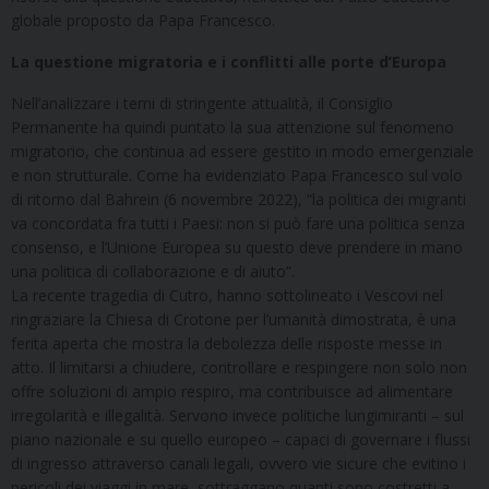
globale proposto da Papa Francesco.
La questione migratoria e i conflitti alle porte d’Europa
Nell’analizzare i temi di stringente attualità, il Consiglio
Permanente ha quindi puntato la sua attenzione sul fenomeno
migratorio, che continua ad essere gestito in modo emergenziale
e non strutturale. Come ha evidenziato Papa Francesco sul volo
di ritorno dal Bahrein (6 novembre 2022), “la politica dei migranti
va concordata fra tutti i Paesi: non si può fare una politica senza
consenso, e l’Unione Europea su questo deve prendere in mano
una politica di collaborazione e di aiuto”.
La recente tragedia di Cutro, hanno sottolineato i Vescovi nel
ringraziare la Chiesa di Crotone per l’umanità dimostrata, è una
ferita aperta che mostra la debolezza delle risposte messe in
atto. Il limitarsi a chiudere, controllare e respingere non solo non
offre soluzioni di ampio respiro, ma contribuisce ad alimentare
irregolarità e illegalità. Servono invece politiche lungimiranti – sul
piano nazionale e su quello europeo – capaci di governare i flussi
di ingresso attraverso canali legali, ovvero vie sicure che evitino i
pericoli dei viaggi in mare, sottraggano quanti sono costretti a