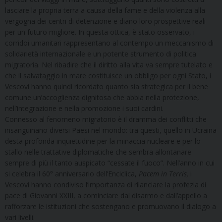
lasciare la propria terra a causa della fame e della violenza alla
vergogna dei centri di detenzione e diano loro prospettive reali
per un futuro migliore. In questa ottica, è stato osservato, i
corridoi umanitari rappresentano al contempo un meccanismo di
solidarietà internazionale e un potente strumento di politica
migratoria. Nel ribadire che il diritto alla vita va sempre tutelato e
che il salvataggio in mare costituisce un obbligo per ogni Stato, i
Vescovi hanno quindi ricordato quanto sia strategica per il bene
comune un’accoglienza dignitosa che abbia nella protezione,
nell’integrazione e nella promozione i suoi cardini.
Connesso al fenomeno migratorio è il dramma dei conflitti che
insanguinano diversi Paesi nel mondo: tra questi, quello in Ucraina
desta profonda inquietudine per la minaccia nucleare e per lo
stallo nelle trattative diplomatiche che sembra allontanare
sempre di più il tanto auspicato “cessate il fuoco”. Nell’anno in cui
si celebra il 60° anniversario dell’Enciclica,
Pacem in Terris,
i
Vescovi hanno condiviso l’importanza di rilanciare la profezia di
pace di Giovanni XXIII, a cominciare dal disarmo e dall’appello a
rafforzare le istituzioni che sostengano e promuovano il dialogo a
vari livelli.