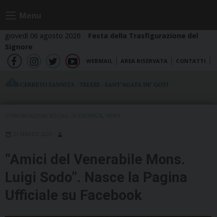
Skip
Menu
to
content
giovedì 06 agosto 2026
Festa della Trasfigurazione del
Signore
WEBMAIL
AREA RISERVATA
CONTATTI
fb
ig
tw
yt
COMUNICAZIONI SOCIALI
,
IN EVIDENZA
,
NEWS
21 MARZO 2023
“Amici del Venerabile Mons.
Luigi Sodo”. Nasce la Pagina
Ufficiale su Facebook