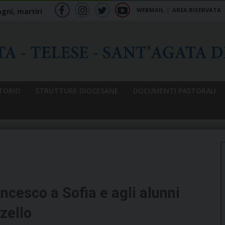
WEBMAIL
AREA RISERVATA
gni, martiri
f
ig
tw
yt
b
TORIO
STRUTTURE DIOCESANE
DOCUMENTI PASTORALI
ncesco a Sofia e agli alunni
zello