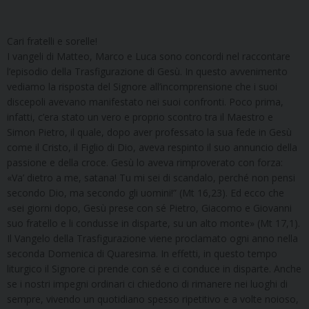
Cari fratelli e sorelle!
I vangeli di Matteo, Marco e Luca sono concordi nel raccontare
l’episodio della Trasfigurazione di Gesù. In questo avvenimento
vediamo la risposta del Signore all’incomprensione che i suoi
discepoli avevano manifestato nei suoi confronti. Poco prima,
infatti, c’era stato un vero e proprio scontro tra il Maestro e
Simon Pietro, il quale, dopo aver professato la sua fede in Gesù
come il Cristo, il Figlio di Dio, aveva respinto il suo annuncio della
passione e della croce. Gesù lo aveva rimproverato con forza:
«Va’ dietro a me, satana! Tu mi sei di scandalo, perché non pensi
secondo Dio, ma secondo gli uomini!” (Mt 16,23). Ed ecco che
«sei giorni dopo, Gesù prese con sé Pietro, Giacomo e Giovanni
suo fratello e li condusse in disparte, su un alto monte» (Mt 17,1).
Il Vangelo della Trasfigurazione viene proclamato ogni anno nella
seconda Domenica di Quaresima. In effetti, in questo tempo
liturgico il Signore ci prende con sé e ci conduce in disparte. Anche
se i nostri impegni ordinari ci chiedono di rimanere nei luoghi di
sempre, vivendo un quotidiano spesso ripetitivo e a volte noioso,