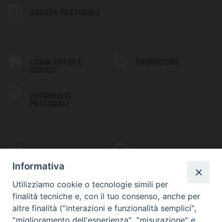
AGENDA PASTORALE
CURIA: UFFICI E
PARROCCHIE
SERVIZI
DOCUMENTI
PASTORALI
PHOTOGALLERY
VIDEOGALLERY
Informativa
Utilizziamo cookie o tecnologie simili per
finalità tecniche e, con il tuo consenso, anche per
altre finalità ("interazioni e funzionalità semplici",
S
EDE VESCOVILE
"miglioramento dell'esperienza", "misurazione" e