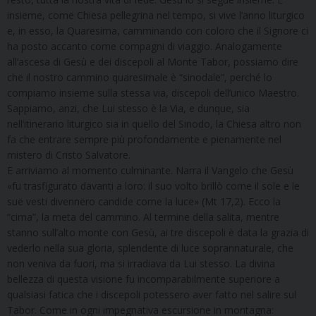
insieme, come Chiesa pellegrina nel tempo, si vive l’anno liturgico
e, in esso, la Quaresima, camminando con coloro che il Signore ci
ha posto accanto come compagni di viaggio. Analogamente
all’ascesa di Gesù e dei discepoli al Monte Tabor, possiamo dire
che il nostro cammino quaresimale è “sinodale”, perché lo
compiamo insieme sulla stessa via, discepoli dell’unico Maestro.
Sappiamo, anzi, che Lui stesso è la Via, e dunque, sia
nell’itinerario liturgico sia in quello del Sinodo, la Chiesa altro non
fa che entrare sempre più profondamente e pienamente nel
mistero di Cristo Salvatore.
E arriviamo al momento culminante. Narra il Vangelo che Gesù
«fu trasfigurato davanti a loro: il suo volto brillò come il sole e le
sue vesti divennero candide come la luce» (Mt 17,2). Ecco la
“cima”, la meta del cammino. Al termine della salita, mentre
stanno sull’alto monte con Gesù, ai tre discepoli è data la grazia di
vederlo nella sua gloria, splendente di luce soprannaturale, che
non veniva da fuori, ma si irradiava da Lui stesso. La divina
bellezza di questa visione fu incomparabilmente superiore a
qualsiasi fatica che i discepoli potessero aver fatto nel salire sul
Tabor. Come in ogni impegnativa escursione in montagna: