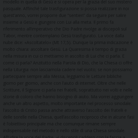
modello in quella di Gesù e si opera per la grazia del suo mistero
pasquale. Affinché tale trasfigurazione si possa realizzare in noi
quest’anno, vorrei proporre due “sentieri” da seguire per salire
insieme a Gesù e giungere con Lui alla meta. Il primo fa
riferimento all’imperativo che Dio Padre rivolge ai discepoli sul
Tabor, mentre contemplano Gesù trasfigurato. La voce dalla
nube dice: «Ascoltatelo» (Mt 17,5). Dunque la prima indicazione è
molto chiara: ascoltare Gesù. La Quaresima è tempo di grazia
nella misura in cui ci mettiamo in ascolto di Lui che ci parla. E
come ci parla? Anzitutto nella Parola di Dio, che la Chiesa ci offre
nella Liturgia: non lasciamola cadere nel vuoto; se non possiamo
partecipare sempre alla Messa, leggiamo le Letture bibliche
giorno per giorno, anche con l’aiuto di internet. Oltre che nelle
Scritture, il Signore ci parla nei fratelli, soprattutto nei volti e nelle
storie di coloro che hanno bisogno di aiuto. Ma vorrei aggiungere
anche un altro aspetto, molto importante nel processo sinodale:
l’ascolto di Cristo passa anche attraverso l’ascolto dei fratelli e
delle sorelle nella Chiesa, quell’ascolto reciproco che in alcune fasi
è l’obiettivo principale ma che comunque rimane sempre
indispensabile nel metodo e nello stile di una Chiesa sinodale.
All’udire la voce del Padre, «i discepoli caddero con la faccia a