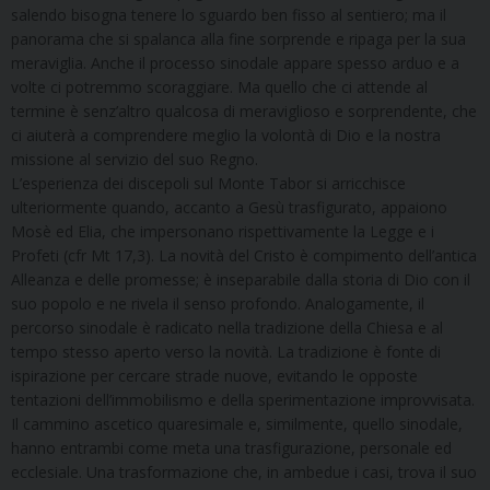
salendo bisogna tenere lo sguardo ben fisso al sentiero; ma il
panorama che si spalanca alla fine sorprende e ripaga per la sua
meraviglia. Anche il processo sinodale appare spesso arduo e a
volte ci potremmo scoraggiare. Ma quello che ci attende al
termine è senz’altro qualcosa di meraviglioso e sorprendente, che
ci aiuterà a comprendere meglio la volontà di Dio e la nostra
missione al servizio del suo Regno.
L’esperienza dei discepoli sul Monte Tabor si arricchisce
ulteriormente quando, accanto a Gesù trasfigurato, appaiono
Mosè ed Elia, che impersonano rispettivamente la Legge e i
Profeti (cfr Mt 17,3). La novità del Cristo è compimento dell’antica
Alleanza e delle promesse; è inseparabile dalla storia di Dio con il
suo popolo e ne rivela il senso profondo. Analogamente, il
percorso sinodale è radicato nella tradizione della Chiesa e al
tempo stesso aperto verso la novità. La tradizione è fonte di
ispirazione per cercare strade nuove, evitando le opposte
tentazioni dell’immobilismo e della sperimentazione improvvisata.
Il cammino ascetico quaresimale e, similmente, quello sinodale,
hanno entrambi come meta una trasfigurazione, personale ed
ecclesiale. Una trasformazione che, in ambedue i casi, trova il suo