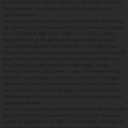
in Quaresima siamo invitati a “salire su un alto monte” insieme a
Gesù, per vivere con il Popolo santo di Dio una particolare
esperienza di
ascesi
.
L’ascesi quaresimale è un impegno, sempre animato dalla Grazia,
per superare le nostre mancanze di fede e le resistenze a seguire
Gesù sul cammino della croce. Proprio come ciò di cui aveva
bisogno Pietro e gli altri discepoli. Per approfondire la nostra
conoscenza del Maestro, per comprendere e accogliere fino in
fondo il mistero della salvezza divina, realizzata nel dono totale di
sé per amore, bisogna lasciarsi condurre da Lui in disparte e in
alto, distaccandosi dalle mediocrità e dalle vanità. Bisogna
mettersi in cammino, un cammino in salita, che richiede sforzo,
sacrificio e concentrazione, come una escursione in montagna.
Questi requisiti sono importanti anche per il cammino sinodale
che, come Chiesa, ci siamo impegnati a realizzare. Ci farà bene
riflettere su questa relazione che esiste tra l’ascesi quaresimale e
l’esperienza sinodale.
Nel “ritiro” sul monte Tabor, Gesù porta con sé tre discepoli, scelti
per essere testimoni di un avvenimento unico. Vuole che quella
esperienza di grazia non sia solitaria, ma condivisa, come lo è, del
resto, tutta la nostra vita di fede. Gesù lo si segue insieme. E