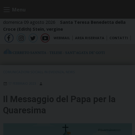
Skip
Menu
to
content
domenica 09 agosto 2026
Santa Teresa Benedetta della
Croce (Edith) Stein, vergine
WEBMAIL
AREA RISERVATA
CONTATTI
fb
ig
tw
yt
COMUNICAZIONI SOCIALI
,
IN EVIDENZA
,
NEWS
17 FEBBRAIO 2023
Il Messaggio del Papa per la
Quaresima