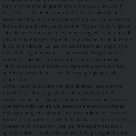
terra e furono presi da grande timore. Ma Gesù si avvicinò, li
toccò e disse: “Alzatevi e non temete”. Alzando gli occhi non
videro nessuno, se non Gesù solo» (Mt 17,6-8). Ecco la seconda
indicazione per questa Quaresima: non rifugiarsi in una religiosità
fatta di eventi straordinari, di esperienze suggestive, per paura di
affrontare la realtà con le sue fatiche quotidiane, le sue durezze e
le sue contraddizioni. La luce che Gesù mostra ai discepoli è un
anticipo della gloria pasquale, e verso quella bisogna andare,
seguendo “Lui solo”. La Quaresima è orientata alla Pasqua: il
“ritiro” non è fine a sé stesso, ma ci prepara a vivere con fede,
speranza e amore la passione e la croce, per giungere alla
risurrezione.
Anche il percorso sinodale non deve illuderci di essere arrivati
quando Dio ci dona la grazia di alcune esperienze forti di
comunione. Anche lì il Signore ci ripete: «Alzatevi e non temete».
Scendiamo nella pianura, e la grazia sperimentata ci sostenga
nell’essere artigiani di sinodalità nella vita ordinaria delle nostre
comunità. Cari fratelli e sorelle, lo Spirito Santo ci animi in questa
Quaresima nell’ascesa con Gesù, per fare esperienza del suo
splendore divino e così, rafforzati nella fede, proseguire insieme il