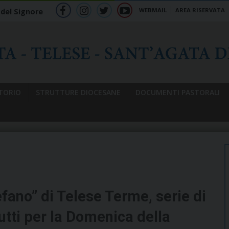
WEBMAIL
AREA RISERVATA
 del Signore
f
ig
tw
yt
b
TORIO
STRUTTURE DIOCESANE
DOCUMENTI PASTORALI
fano” di Telese Terme, serie di
tti per la Domenica della