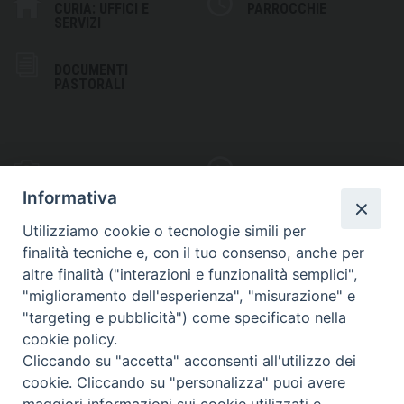
CURIA: UFFICI E
PARROCCHIE
SERVIZI
DOCUMENTI
PASTORALI
PHOTOGALLERY
VIDEOGALLERY
Informativa
Utilizziamo cookie o tecnologie simili per
finalità tecniche e, con il tuo consenso, anche per
altre finalità ("interazioni e funzionalità semplici",
S
EDE VESCOVILE
"miglioramento dell'esperienza", "misurazione" e
Piazza Wojtyla, 1
"targeting e pubblicità") come specificato nella
82032 Cerreto Sannita (BN)
cookie policy.
Cliccando su "accetta" acconsenti all'utilizzo dei
Telefax: (+39) 0824 861115
cookie. Cliccando su "personalizza" puoi avere
Email: info@diocesicerreto.it