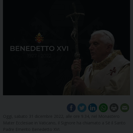
Oggi, sabato 31 dicembre 2022, alle ore 9.34, nel Monastero
Mater Ecclesiae in Vaticano, il Signore ha chiamato a Sé il Santo
Padre Emerito Benedetto XVI.