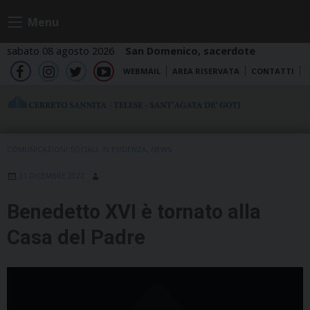
Skip
Menu
to
content
sabato 08 agosto 2026
San Domenico, sacerdote
WEBMAIL
AREA RISERVATA
CONTATTI
fb
ig
tw
yt
COMUNICAZIONI SOCIALI
,
IN EVIDENZA
,
NEWS
31 DICEMBRE 2022
Benedetto XVI è tornato alla
Casa del Padre