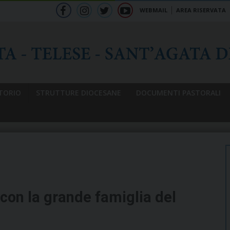
WEBMAIL
AREA RISERVATA
f
ig
tw
yt
b
TORIO
STRUTTURE DIOCESANE
DOCUMENTI PASTORALI
con la grande famiglia del