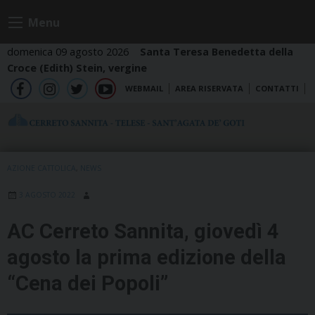
Skip
Menu
to
content
domenica 09 agosto 2026
Santa Teresa Benedetta della
Croce (Edith) Stein, vergine
WEBMAIL
AREA RISERVATA
CONTATTI
fb
ig
tw
yt
AZIONE CATTOLICA
,
NEWS
3 AGOSTO 2022
AC Cerreto Sannita, giovedì 4
agosto la prima edizione della
“Cena dei Popoli”