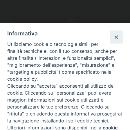
PHOTOGALLERY
VIDEOGALLERY
Informativa
Utilizziamo cookie o tecnologie simili per
finalità tecniche e, con il tuo consenso, anche per
altre finalità ("interazioni e funzionalità semplici",
S
EDE VESCOVILE
"miglioramento dell'esperienza", "misurazione" e
Piazza Wojtyla, 1
"targeting e pubblicità") come specificato nella
82032 Cerreto Sannita (BN)
cookie policy.
Cliccando su "accetta" acconsenti all'utilizzo dei
Telefax: (+39) 0824 861115
cookie. Cliccando su "personalizza" puoi avere
Email: info@diocesicerreto.it
maggiori informazioni sui cookie utilizzati e
personalizzare le tue preferenze. Cliccando su
"rifiuta" o chiudendo questa informativa proseguirai
la navigazione installando i soli cookie tecnici.
Copyright 2018 - Diocesi di Cerreto Sannita - Telese - Sant’Agata de’ Goti
Ulteriori informazioni sono disponibili nella
cookie
Preferenze Cookie