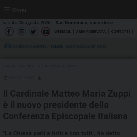
Skip
Menu
to
content
sabato 08 agosto 2026
San Domenico, sacerdote
WEBMAIL
AREA RISERVATA
CONTATTI
fb
ig
tw
yt
COMUNICAZIONI SOCIALI
,
IN EVIDENZA
,
NEWS
24 MAGGIO 2022
Il Cardinale Matteo Maria Zuppi
è il nuovo presidente della
Conferenza Episcopale Italiana
"La Chiesa parli a tutti e con tutti", ha detto