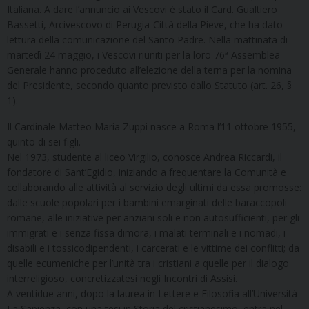
Italiana.
A dare l’annuncio ai Vescovi è stato il Card. Gualtiero
Bassetti, Arcivescovo di Perugia-Città della Pieve, che ha dato
lettura della comunicazione del Santo Padre. Nella mattinata di
martedì 24 maggio, i Vescovi riuniti per la loro 76ª Assemblea
Generale hanno proceduto all’elezione della terna per la nomina
del Presidente, secondo quanto previsto dallo Statuto (art. 26, §
1).
Il Cardinale Matteo Maria Zuppi nasce a Roma l’11 ottobre 1955,
quinto di sei figli.
Nel 1973, studente al liceo Virgilio, conosce Andrea Riccardi, il
fondatore di Sant’Egidio, iniziando a frequentare la Comunità e
collaborando alle attività al servizio degli ultimi da essa promosse:
dalle scuole popolari per i bambini emarginati delle baraccopoli
romane, alle iniziative per anziani soli e non autosufficienti, per gli
immigrati e i senza fissa dimora, i malati terminali e i nomadi, i
disabili e i tossicodipendenti, i carcerati e le vittime dei conflitti; da
quelle ecumeniche per l’unità tra i cristiani a quelle per il dialogo
interreligioso, concretizzatesi negli Incontri di Assisi.
A ventidue anni, dopo la laurea in Lettere e Filosofia all’Università
La Sapienza, con una tesi in Storia del cristianesimo, entra nel