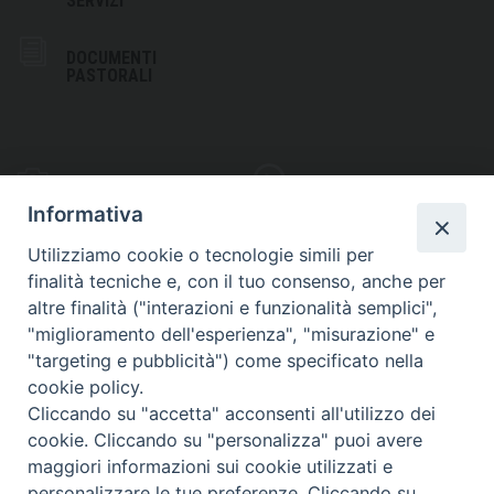
SERVIZI
DOCUMENTI
PASTORALI
PHOTOGALLERY
VIDEOGALLERY
Informativa
Utilizziamo cookie o tecnologie simili per
finalità tecniche e, con il tuo consenso, anche per
altre finalità ("interazioni e funzionalità semplici",
S
EDE VESCOVILE
"miglioramento dell'esperienza", "misurazione" e
Piazza Wojtyla, 1
"targeting e pubblicità") come specificato nella
82032 Cerreto Sannita (BN)
cookie policy.
Cliccando su "accetta" acconsenti all'utilizzo dei
Telefax: (+39) 0824 861115
cookie. Cliccando su "personalizza" puoi avere
Email: info@diocesicerreto.it
maggiori informazioni sui cookie utilizzati e
personalizzare le tue preferenze. Cliccando su