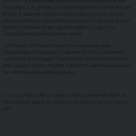
e nel 2011 è prefetto della diciassettesima prefettura di Roma.
Poco dopo, il 31 gennaio 2012 Benedetto XVI lo nomina Vescovo
titolare di Villanova e Ausiliare di Roma (per il Settore Centro).
Riceve l’ordinazione episcopale il successivo 14 aprile per le mani
dell’allora Cardinale Vicario Agostino Vallini e sceglie come
motto Gaudium Domini fortitudo vestra.
Il 27 ottobre 2015 Papa Francesco lo nomina alla sede
metropolitana di Bologna e il 5 ottobre 2019 lo crea Cardinale
con il Titolo di Sant’Egidio. È Membro del Dicastro per il Servizio
dello Sviluppo Umano Integrale e dell’Ufficio dell’Amministrazione
del Patrimonio della Sede Apostolica.
* La foto, in alto, è del 21 marzo 2019 in occasione del Ritiro del
Clero nell’Aula Magna del Seminario diocesano a Cerreto Sannita
(BN)