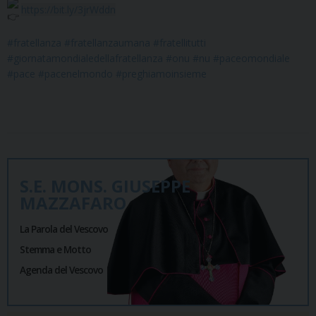
https://bit.ly/3jrWddn
#fratellanza
#fratellanzaumana
#fratellitutti
#giornatamondialedellafratellanza
#onu
#nu
#paceomondiale
#pace
#pacenelmondo
#preghiamoinsieme
S.E. MONS. GIUSEPPE
MAZZAFARO
La Parola del Vescovo
Stemma e Motto
Agenda del Vescovo