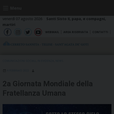
Skip
Menu
to
content
venerdì 07 agosto 2026
Santi Sisto II, papa, e compagni,
martiri
WEBMAIL
AREA RISERVATA
CONTATTI
fb
ig
tw
yt
COMUNICAZIONI SOCIALI
,
IN EVIDENZA
,
NEWS
4 FEBBRAIO 2022
2a Giornata Mondiale della
Fratellanza Umana