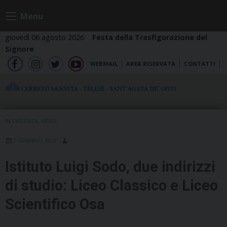
Skip
Menu
to
content
giovedì 06 agosto 2026
Festa della Trasfigurazione del
Signore
WEBMAIL
AREA RISERVATA
CONTATTI
fb
ig
tw
yt
IN EVIDENZA
,
NEWS
7 GENNAIO 2022
Istituto Luigi Sodo, due indirizzi
di studio: Liceo Classico e Liceo
Scientifico Osa