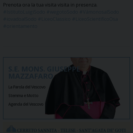
Prenota ora la tua visita visita in presenza.
#IstitutoLuigiSodo
#wegotoSodo
#VámonosalSodo
#iovadoalSodo
#LiceoClassico
#LiceoScientificoOsa
#orientamento
S.E. MONS. GIUSEPPE
MAZZAFARO
La Parola del Vescovo
Stemma e Motto
Agenda del Vescovo